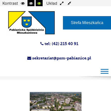
Kontrast
Układ
Czcionka
Strefa Mieszkańca
tel: (42) 215 40 91
sekretariat@psm-pabianice.pl
Magazyn PSM 27.06.2018