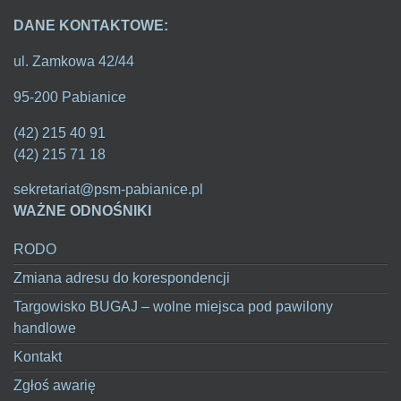
DANE KONTAKTOWE:
ul. Zamkowa 42/44
95-200 Pabianice
(42) 215 40 91
(42) 215 71 18
sekretariat@psm-pabianice.pl
WAŻNE ODNOŚNIKI
RODO
Zmiana adresu do korespondencji
Targowisko BUGAJ – wolne miejsca pod pawilony
handlowe
Kontakt
Zgłoś awarię