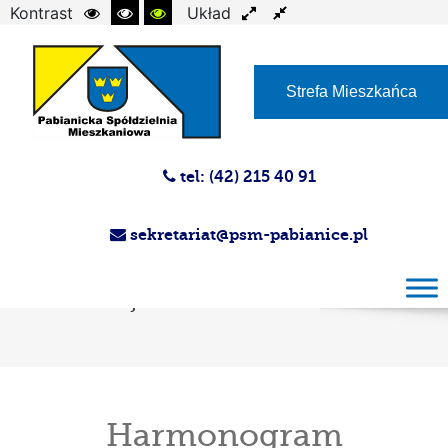
Kontrast
Układ
Czcionka
Strefa Mieszkańca
tel: (42) 215 40 91
sekretariat@psm-pabianice.pl
Harmonogram przeglądów instalacji
gazowej i przewodów kominowych marzec
Administracja nr 1-5
Harmonogram