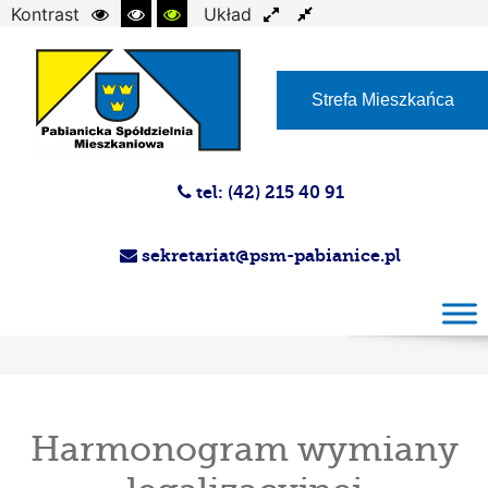
Kontrast
Układ
Czcionka
Strefa Mieszkańca
tel: (42) 215 40 91
sekretariat@psm-pabianice.pl
Harmonogram wymiany legalizacyjnej
wodomierzy w 2024 r. – Administracja nr 2
Harmonogram wymiany