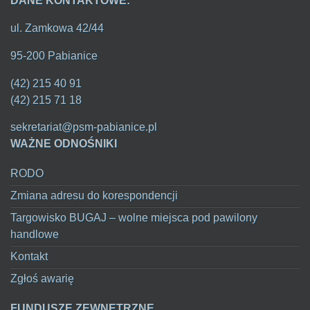
DANE KONTAKTOWE:
ul. Zamkowa 42/44
95-200 Pabianice
(42) 215 40 91
(42) 215 71 18
sekretariat@psm-pabianice.pl
WAŻNE ODNOŚNIKI
RODO
Zmiana adresu do korespondencji
Targowisko BUGAJ – wolne miejsca pod pawilony
handlowe
Kontakt
Zgłoś awarię
FUNDUSZE ZEWNĘTRZNE