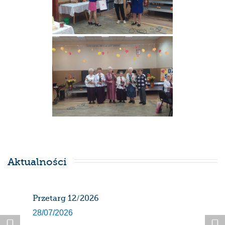
Aktualności
Przetarg 12/2026
Har
gaz
28/07/2026
sier