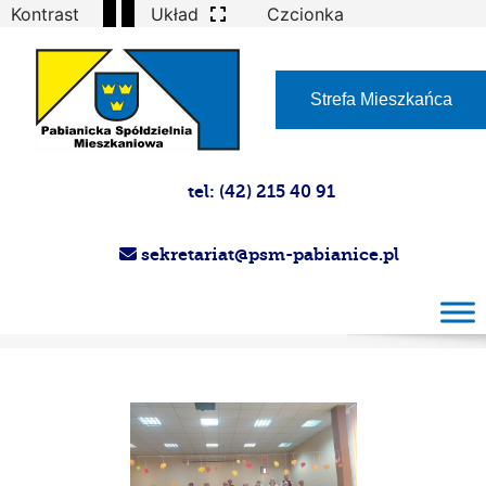
Kontrast
Układ
Czcionka
Strefa Mieszkańca
tel: (42) 215 40 91
sekretariat@psm-pabianice.pl
Dzień seniora w SDK 2023