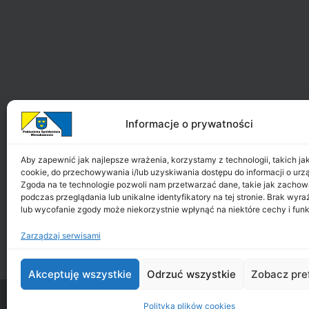
Informacje o prywatności
Aby zapewnić jak najlepsze wrażenia, korzystamy z technologii, takich jak 
cookie, do przechowywania i/lub uzyskiwania dostępu do informacji o urz
Zgoda na te technologie pozwoli nam przetwarzać dane, takie jak zachow
podczas przeglądania lub unikalne identyfikatory na tej stronie. Brak wyr
lub wycofanie zgody może niekorzystnie wpłynąć na niektóre cechy i funk
Zarządzaj serwisami
Akceptuję wszystkie
Odrzuć wszystkie
Zobacz pre
Copyright ©
PSM
2026
|
All Rights Reserved
|
Polityka plików cookies