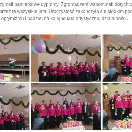
otrzymali pamiątkowe dyplomy. Zgromadzeni wspominali dotychc
przez te wszystkie lata. Uroczystość zakończyła się słodkim p
optymizmu i nadziei na kolejne lata artystycznej działalności.