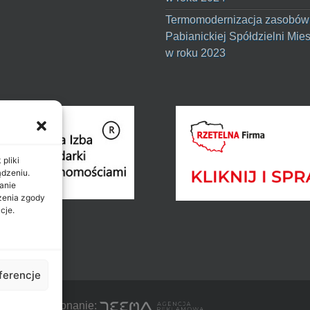
Termomodernizacja zasobów
Pabianickiej Spółdzielni Mie
w roku 2023
pliki
ądzeniu.
anie
ażenia zgody
cje.
ferencje
Projekt i wykonanie: