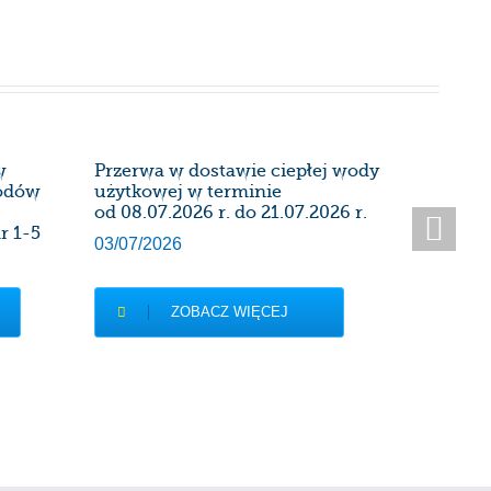
w
Przerwa w dostawie ciepłej wody
Harmon
wodów
użytkowej w terminie
instalac
od 08.07.2026 r. do 21.07.2026 r.
kominow
r 1-5
Administ
03/07/2026
27/06/20
ZOBACZ WIĘCEJ