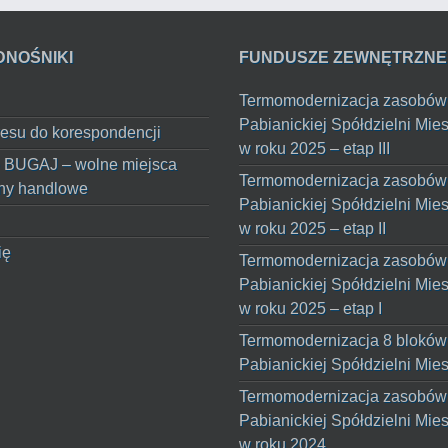
DNOŚNIKI
FUNDUSZE ZEWNĘTRZNE
Termomodernizacja zasobów
Pabianickiej Spółdzielni Mie
esu do korespondencji
w roku 2025 – etap III
 BUGAJ – wolne miejsca
Termomodernizacja zasobów
ny handlowe
Pabianickiej Spółdzielni Mie
w roku 2025 – etap II
ię
Termomodernizacja zasobów
Pabianickiej Spółdzielni Mie
w roku 2025 – etap I
Termomodernizacja 8 bloków
Pabianickiej Spółdzielni Mie
Termomodernizacja zasobów
Pabianickiej Spółdzielni Mie
w roku 2024