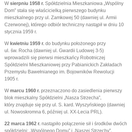
W
sierpniu 1958 r.
Spółdzielnia Mieszkaniowa „Wspólny
Dom” stała się właścicielką pierwszego budynku
mieszkalnego przy ul. Zamkowej 50 (dawniej ul. Armii
Czerwonej), którego odbiór techniczny nastąpił w dniu 10
stycznia 1959 r.
W
kwietniu 1959 r.
do budynku położonego przy
ul. św. Rocha (dawniej ul. Gwardii Ludowej 3-5)
wprowadzili się pierwsi mieszkańcy Robotniczej
Spółdzielni Mieszkaniowej przy Pabianickich Zakładach
Przemysłu Bawełnianego im. Bojowników Rewolucji
1905 r.
W
marcu 1960 r.
przeznaczono do zasiedlenia pierwszy
blok mieszkalny Spółdzielni „Nasza Strzecha”,
który znajduje się przy ul. S. kard. Wyszyńskiego (dawniej
ul. Nowoskromna 6, później ul. XX-Lecia PRL).
22 marca 1962 r.
nastąpiło połączenie sił i środków dwóch
spółdzielni: „Wspólnego Domu” i „Naszej Strzechy”.