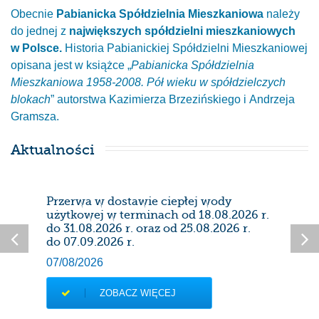
Obecnie
Pabianicka Spółdzielnia Mieszkaniowa
należy
do jednej z
największych spółdzielni mieszkaniowych
w Polsce.
Historia Pabianickiej Spółdzielni Mieszkaniowej
opisana jest w książce „
Pabianicka Spółdzielnia
Mieszkaniowa 1958-2008. Pół wieku w spółdzielczych
blokach
” autorstwa Kazimierza Brzezińskiego i Andrzeja
Gramsza.
Aktualności
Przerwa w dostawie ciepłej wody
Prze
użytkowej w terminach od 18.08.2026 r.
28/0
do 31.08.2026 r. oraz od 25.08.2026 r.
do 07.09.2026 r.
07/08/2026
ZOBACZ WIĘCEJ