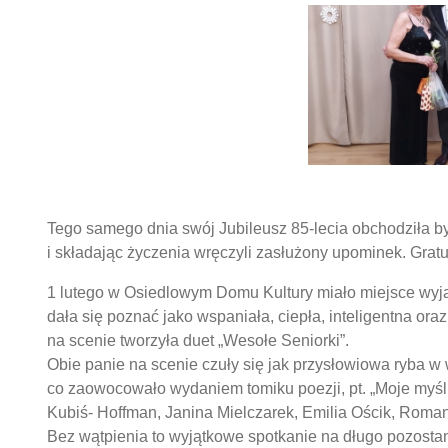
Tego samego dnia swój Jubileusz 85-lecia obchodziła by
i składając życzenia wręczyli zasłużony upominek. Gratu
1 lutego w Osiedlowym Domu Kultury miało miejsce wyj
dała się poznać jako wspaniała, ciepła, inteligentna or
na scenie tworzyła duet „Wesołe Seniorki”.
Obie panie na scenie czuły się jak przysłowiowa ryba w 
co zaowocowało wydaniem tomiku poezji, pt. „Moje myśl
Kubiś- Hoffman, Janina Mielczarek, Emilia Ościk, Roma
Bez wątpienia to wyjątkowe spotkanie na długo pozostan