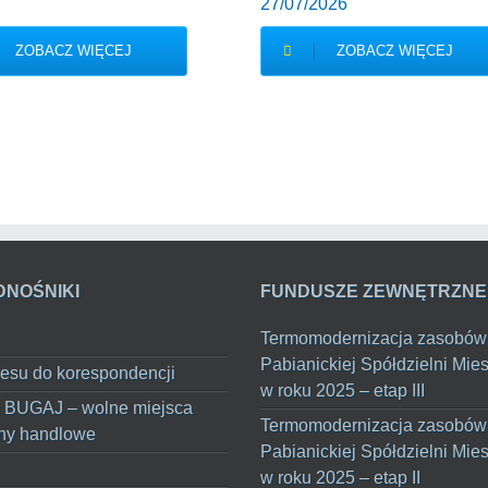
27/07/2026
ZOBACZ WIĘCEJ
ZOBACZ WIĘCEJ
DNOŚNIKI
FUNDUSZE ZEWNĘTRZNE
Termomodernizacja zasobów
Pabianickiej Spółdzielni Mie
esu do korespondencji
w roku 2025 – etap III
 BUGAJ – wolne miejsca
Termomodernizacja zasobów
ny handlowe
Pabianickiej Spółdzielni Mie
w roku 2025 – etap II