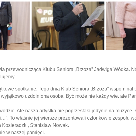
ła przewodnicząca Klubu Seniora „Brzoza” Jadwiga Wódka. Na t
lujemy.
ątkowe spotkanie. Tego dnia Klub Seniora „Brzoza” wspominał 
az wyjątkowo uzdolniona osoba. Być może nie każdy wie, ale Pani
wodzie. Ale nasza artystka nie poprzestała jedynie na muzyce. 
i…”. To właśnie jej wiersze prezentowali członkowie zespołu w
n Kosieradzki, Stanisław Nowak.
ie w naszej pamięci.