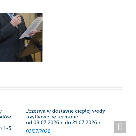
w
Przerwa w dostawie ciepłej wody
Harmon
wodów
użytkowej w terminie
instalac
od 08.07.2026 r. do 21.07.2026 r.
kominow
r 1-5
Administ
03/07/2026