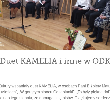
Duet KAMELIA i inne w OD
ltury wspaniały duet KAMELIA, w osobach Pani Elżbiety Matusi
 uśmiech”, „W gorącym słońcu Casablanki”, „To były piękne dni”
k do tego stopnia, że domagali się bisów. Dziękujemy serdecz