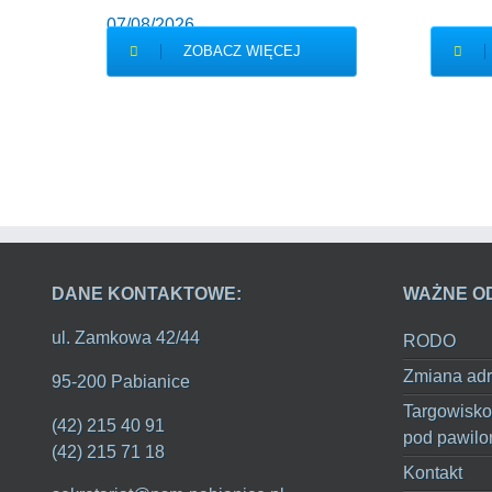
07/08/2026
ZOBACZ WIĘCEJ
DANE KONTAKTOWE:
WAŻNE O
ul. Zamkowa 42/44
RODO
Zmiana adr
95-200 Pabianice
Targowisko
(42) 215 40 91
pod pawilo
(42) 215 71 18
Kontakt