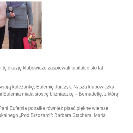
ę okazję klubowicze zaśpiewali jubilatce sto lat
swoją koleżankę, Eufemię Jurczyk. Nasza klubowiczka
 Eufemia miała siostrę bliźniaczkę – Bernadettę, z którą
Pani Eufemia potrafiła również pisać piękne wiersze
okalnego „Pod Brzozami”: Barbara Stachera, Maria