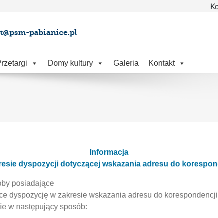
Ko
at@psm-pabianice.pl
rzetargi
Domy kultury
Galeria
Kontakt
Informacja
resie dyspozycji dotyczącej wskazania adresu do korespon
oby posiadające
ce dyspozycję w zakresie wskazania adresu do korespondencji i
ie w następujący sposób: