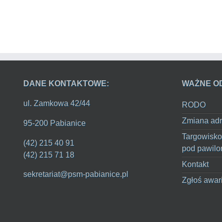
DANE KONTAKTOWE:
WAŻNE O
ul. Zamkowa 42/44
RODO
Zmiana adr
95-200 Pabianice
Targowisko
(42) 215 40 91
pod pawilo
(42) 215 71 18
Kontakt
sekretariat@psm-pabianice.pl
Zgłoś awar