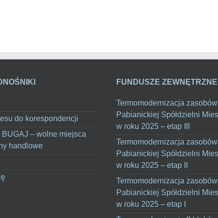
DNOŚNIKI
FUNDUSZE ZEWNĘTRZNE
Termomodernizacja zasobów
Pabianickiej Spółdzielni Mie
esu do korespondencji
w roku 2025 – etap III
 BUGAJ – wolne miejsca
Termomodernizacja zasobów
ny handlowe
Pabianickiej Spółdzielni Mie
w roku 2025 – etap II
ię
Termomodernizacja zasobów
Pabianickiej Spółdzielni Mie
w roku 2025 – etap I