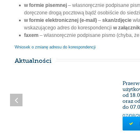
w formie pisemnej
– własnoręcznie podpisane pismo
doręczone drogą pocztową bądź osobiście do siedzib
w formie elektronicznej (e-mail)
–
skan/zdjęcie
wła
wskazującego adres do korespondencji
w załączni
faxem
– własnoręcznie podpisane pismo (chyba, że 
Wniosek o zmianę adresu do korespondencji
Aktualności
SDK
Przerw
użytko
od 18.0
oraz od
do 07.0
07/08/2