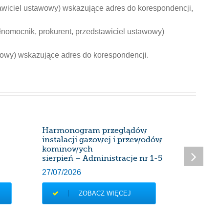
awiciel ustawowy) wskazujące adres do korespondencji,
nomocnik, prokurent, przedstawiciel ustawowy)
wowy) wskazujące adres do korespondencji.
Harmonogram przeglądów
Przerwa
instalacji gazowej i przewodów
użytkow
kominowych
od 08.07
sierpień – Administracje nr 1-5
03/07/20
27/07/2026
ZOBACZ WIĘCEJ