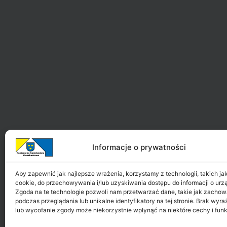
Informacje o prywatności
Aby zapewnić jak najlepsze wrażenia, korzystamy z technologii, takich jak 
cookie, do przechowywania i/lub uzyskiwania dostępu do informacji o urz
Zgoda na te technologie pozwoli nam przetwarzać dane, takie jak zachow
podczas przeglądania lub unikalne identyfikatory na tej stronie. Brak wyr
lub wycofanie zgody może niekorzystnie wpłynąć na niektóre cechy i funk