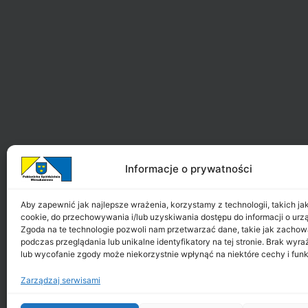
Informacje o prywatności
Aby zapewnić jak najlepsze wrażenia, korzystamy z technologii, takich jak 
cookie, do przechowywania i/lub uzyskiwania dostępu do informacji o urz
Zgoda na te technologie pozwoli nam przetwarzać dane, takie jak zachow
podczas przeglądania lub unikalne identyfikatory na tej stronie. Brak wyr
lub wycofanie zgody może niekorzystnie wpłynąć na niektóre cechy i funk
Zarządzaj serwisami