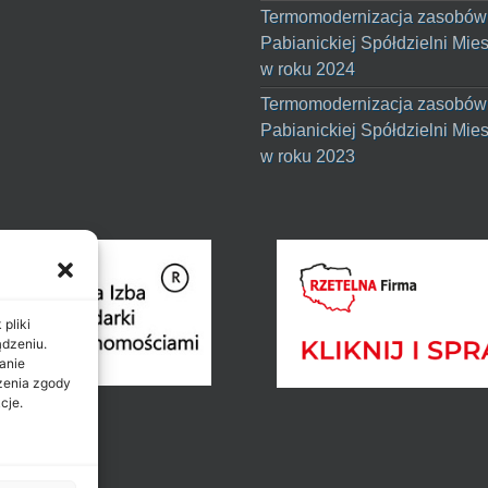
Termomodernizacja zasobów
Pabianickiej Spółdzielni Mie
w roku 2024
Termomodernizacja zasobów
Pabianickiej Spółdzielni Mie
w roku 2023
pliki
ądzeniu.
anie
ażenia zgody
cje.