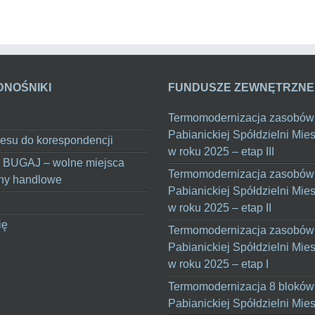
DNOŚNIKI
FUNDUSZE ZEWNĘTRZNE
Termomodernizacja zasobów
Pabianickiej Spółdzielni Mie
esu do korespondencji
w roku 2025 – etap III
 BUGAJ – wolne miejsca
Termomodernizacja zasobów
ny handlowe
Pabianickiej Spółdzielni Mie
w roku 2025 – etap II
ię
Termomodernizacja zasobów
Pabianickiej Spółdzielni Mie
w roku 2025 – etap I
Termomodernizacja 8 bloków
Pabianickiej Spółdzielni Mie