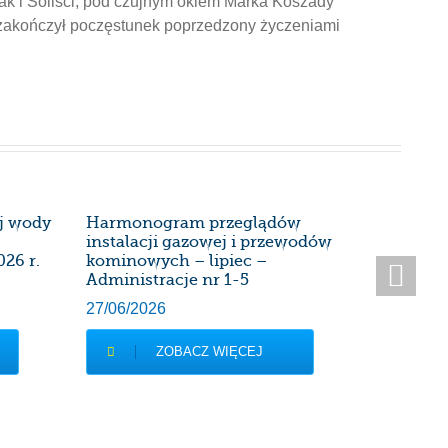
ak i Soliści, pod czujnym okiem Marka Koszady
 zakończył poczęstunek poprzedzony życzeniami
ej wody
Harmonogram przeglądów
Harmon
instalacji gazowej i przewodów
instalac
026 r.
kominowych – lipiec –
kominow
Administracje nr 1-5
Administ
27/06/2026
28/05/20
ZOBACZ WIĘCEJ