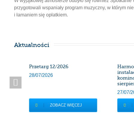
W wyjątkowej atmosferze odbyło się również Spotkanie 
przygotowali wspaniały program muzyczny, w którym ni
i łamaniem się opłatkiem.
Aktualności
SDK
Przetarg 12/2026
Harmo
instal
28/07/2026
komin
sierpie
27/07/2
ZOBACZ WIĘCEJ