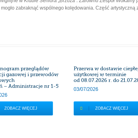
Wigilijne w Klubie Seniora „Brzoza”. Zarówno Zespół Wokalny j
e mogło zabraknąć wspólnego kolędowania. Część artystyczną
nogram przeglądów
Przerwa w dostawie ciepł
acji gazowej i przewodów
użytkowej w terminie
owych
od 08.07.2026 r. do 21.07.2
ń – Administracje nr 1-5
03/07/2026
026
ZOBACZ WIĘCEJ
ZOBACZ WIĘCEJ