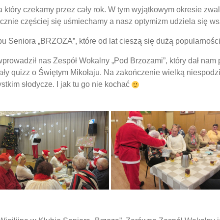
a który czekamy przez cały rok. W tym wyjątkowym okresie zwa
nacznie częściej się uśmiechamy a nasz optymizm udziela się ws
 Seniora „BRZOZA”, które od lat cieszą się dużą popularności
 wprowadził nas Zespół Wokalny „Pod Brzozami”, który dał na
y quizz o Świętym Mikołaju. Na zakończenie wielką niespodzia
stkim słodycze. I jak tu go nie kochać