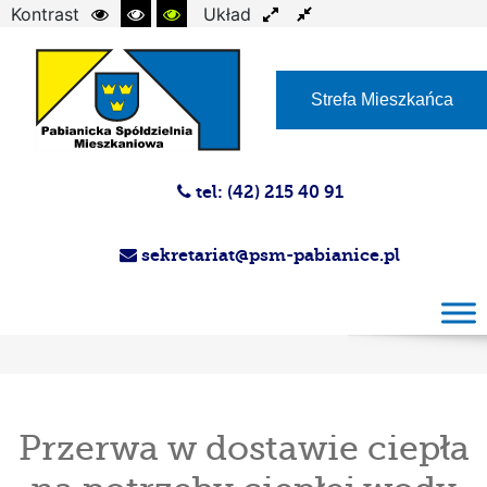
Kontrast
Układ
Czcionka
Strefa Mieszkańca
tel: (42) 215 40 91
sekretariat@psm-pabianice.pl
Przerwa w dostawie ciepła na potrzeby
ciepłej wody użytkowej
Przerwa w dostawie ciepła