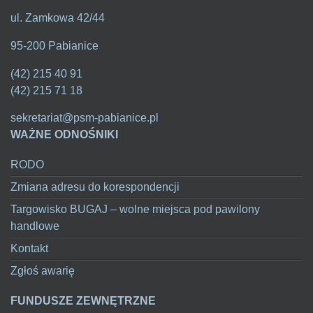
ul. Zamkowa 42/44
95-200 Pabianice
(42) 215 40 91
(42) 215 71 18
sekretariat@psm-pabianice.pl
WAŻNE ODNOŚNIKI
RODO
Zmiana adresu do korespondencji
Targowisko BUGAJ – wolne miejsca pod pawilony
handlowe
Kontakt
Zgłoś awarię
FUNDUSZE ZEWNĘTRZNE