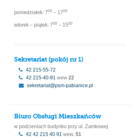
00
00
poniedziałek: 7
– 17
00
00
wtorek – piątek: 7
– 15
Sekretariat (pokój nr 1)
42 215-55-72
42 215-40-91
wew
22
sekretariat@psm-pabianice.pl
Biuro Obsługi Mieszkańców
w podcieniach budynku przy ul. Zamkowej
42 42 215 40 91
wew.
51