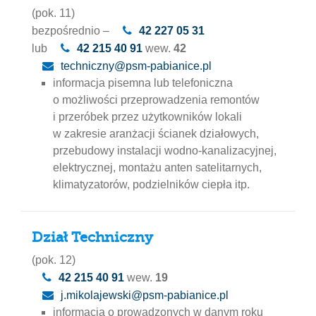
(pok. 11)
bezpośrednio –
42 227 05 31
lub
42 215 40 91
wew.
42
techniczny@psm-pabianice.pl
informacja pisemna lub telefoniczna
o możliwości przeprowadzenia remontów
i przeróbek przez użytkowników lokali
w zakresie aranżacji ścianek działowych,
przebudowy instalacji wodno-kanalizacyjnej,
elektrycznej, montażu anten satelitarnych,
klimatyzatorów, podzielników ciepła itp.
Dział Techniczny
(pok. 12)
42 215 40 91
wew.
19
j.mikolajewski@psm-pabianice.pl
informacja o prowadzonych w danym roku