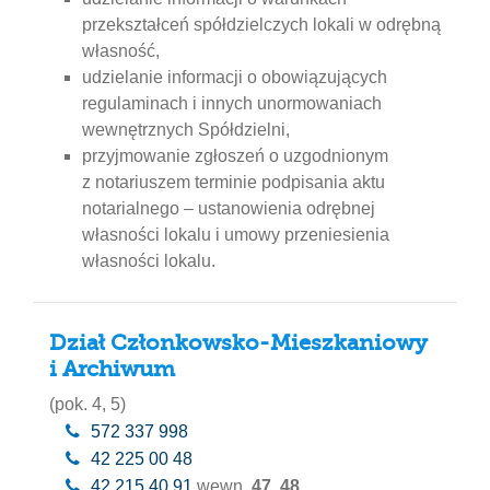
przekształceń spółdzielczych lokali w odrębną
własność,
udzielanie informacji o obowiązujących
regulaminach i innych unormowaniach
wewnętrznych Spółdzielni,
przyjmowanie zgłoszeń o uzgodnionym
z notariuszem terminie podpisania aktu
notarialnego – ustanowienia odrębnej
własności lokalu i umowy przeniesienia
własności lokalu.
Dział Członkowsko-Mieszkaniowy
i Archiwum
(pok. 4, 5)
572 337 998
42 225 00 48
42 215 40 91
wewn.
47
,
48