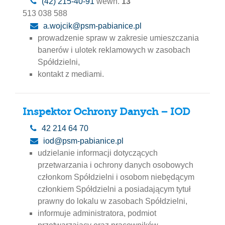
(42) 215-40-91
wewn.
13
513 038 588
a.wojcik@psm-pabianice.pl
prowadzenie spraw w zakresie umieszczania
banerów i ulotek reklamowych w zasobach
Spółdzielni,
kontakt z mediami.
Inspektor Ochrony Danych – IOD
42 214 64 70
iod@psm-pabianice.pl
udzielanie informacji dotyczących
przetwarzania i ochrony danych osobowych
członkom Spółdzielni i osobom niebędącym
członkiem Spółdzielni a posiadającym tytuł
prawny do lokalu w zasobach Spółdzielni,
informuje administratora, podmiot