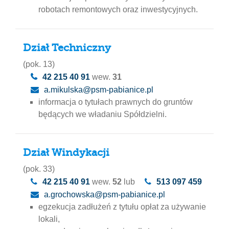
robotach remontowych oraz inwestycyjnych.
Dział Techniczny
(pok. 13)
42 215 40 91
wew.
31
a.mikulska@psm-pabianice.pl
informacja o tytułach prawnych do gruntów
będących we władaniu Spółdzielni.
Dział Windykacji
(pok. 33)
42 215 40 91
wew.
52
lub
513 097 459
a.grochowska@psm-pabianice.pl
egzekucja zadłużeń z tytułu opłat za używanie
lokali,