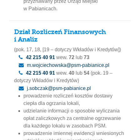
przyznawany przez Urząd Miejski
w Pabianicach.
Dział Rozliczeń Finansowych
i Analiz
(pok. 17, 18, [19 – dotyczy Wkładów i Kredytów])
42 215 40 91
wew.
72
lub
73
m.wojciechowska@psm-pabianice.pl
42 215 40 91
wew.
40
lub
54
(pok. 19 –
dotyczy Wkładów i Kredytów)
j.sobczak@psm-pabianice.pl
prowadzenie rozliczeń kosztów dostawy
ciepła dla ogrzania lokali,
udzielanie informacji o sposobie wyliczania
opłat zaliczkowych za centralne ogrzewanie
dla każdego lokalu w zasobach PSM.
prowadzenie imiennej ewidencji wniesionych