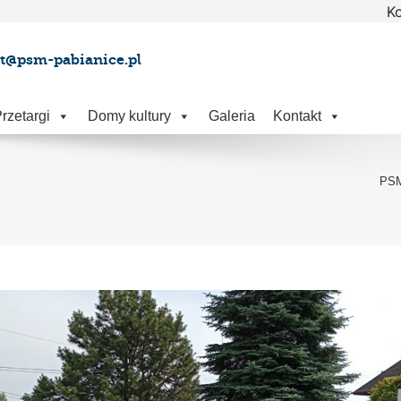
Ko
at@psm-pabianice.pl
rzetargi
Domy kultury
Galeria
Kontakt
PS