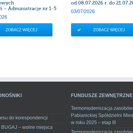
owych
od 08.07.2026 r. do 21.07.2
ń – Administracje nr 1-5
03/07/2026
026
ZOBACZ WIĘCEJ
ZOBACZ WIĘCEJ
DNOŚNIKI
FUNDUSZE ZEWNĘTRZNE
Termomodernizacja zasobów
Pabianickiej Spółdzielni Mie
esu do korespondencji
w roku 2025 – etap III
 BUGAJ – wolne miejsca
Termomodernizacja zasobów