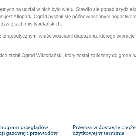
hętnych na udział w nich było wielu. Stawiło się ponad trzydz
im jest Aflopark. Ogród pysznił się późnowiosennym bogactwe
y dźwiękach mis tybetańskich.
terapeutycznymi właściwościami diapazonu, którego wibracje o
ich zrobił Ogród Wiktoriański, który został zaliczony do grona
nogram przeglądów
Przerwa w dostawie ciepł
acji gazowej i przewodów
użytkowej w terminie