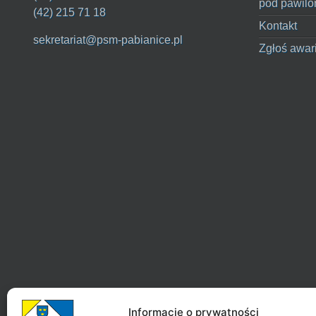
pod pawilo
(42) 215 71 18
Kontakt
sekretariat@psm-pabianice.pl
Zgłoś awar
Informacje o prywatności