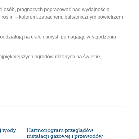
ieści osób, pragnących popracować nad wydajnością
m roślin – kolorem, zapachem, balsamicznym powietrzem
ddziałują na ciało i umysł, pomagając w łagodzeniu
 najpiękniejszych ogrodów różanych na świecie,
ej wody
Harmonogram przeglądów
Harmon
instalacji gazowej i przewodów
instalac