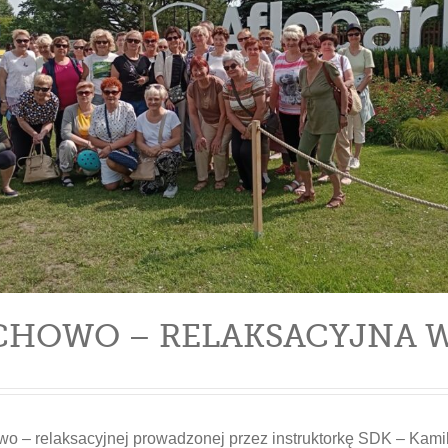
CHOWO – RELAKSACYJNA 
o – relaksacyjnej prowadzonej przez instruktorkę SDK – Kami