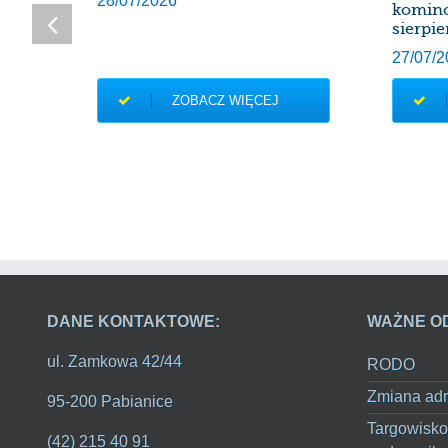
28/07/2026
komin
sierpie
27/07/2
ZOBACZ WIĘCEJ
DANE KONTAKTOWE:
WAŻNE O
ul. Zamkowa 42/44
RODO
Zmiana adr
95-200 Pabianice
Targowisko
(42) 215 40 91