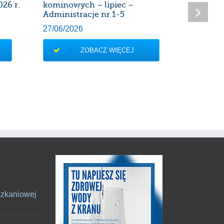
026 r.
kominowych – lipiec –
kominow
Administracje nr 1-5
Administ
27/06/2026
28/05/20
ZOBACZ WIĘCEJ
szkaniowej