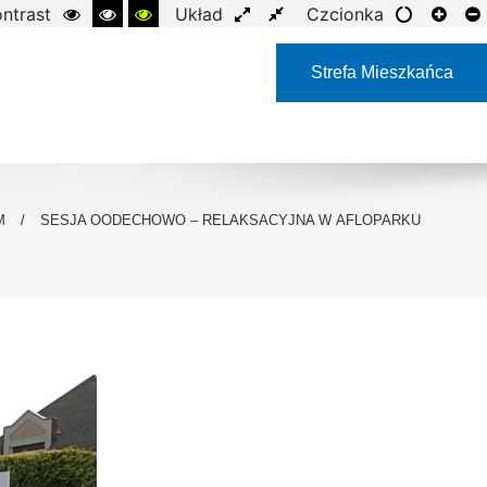
ntrast
Układ
Czcionka
Strefa Mieszkańca
M
/
SESJA OODECHOWO – RELAKSACYJNA W AFLOPARKU