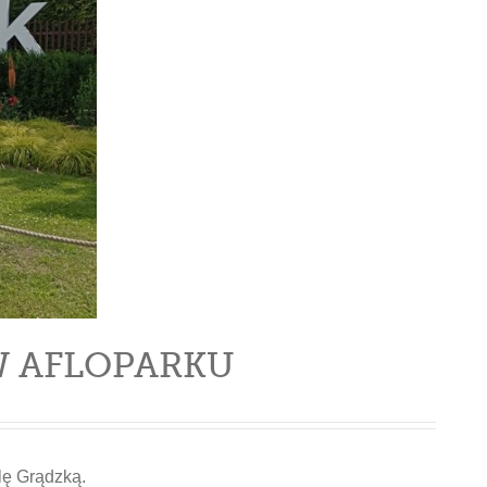
W AFLOPARKU
lę Grądzką.