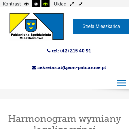
Kontrast
Układ
Czcionka
Strefa Mieszkańca
tel: (42) 215 40 91
sekretariat@psm-pabianice.pl
Harmonogram wymiany legalizacyjnej
wodomierzy I termin cd. Administracja nr 3
Harmonogram wymiany