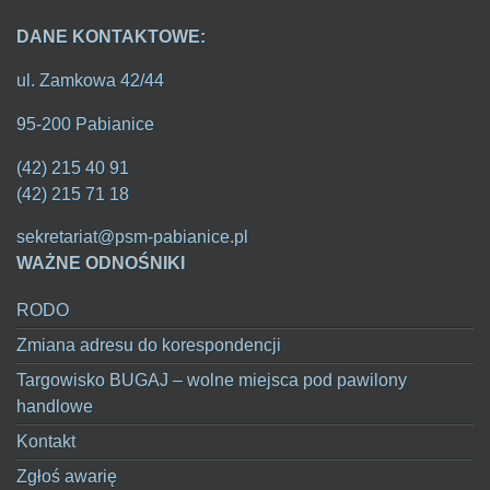
DANE KONTAKTOWE:
ul. Zamkowa 42/44
95-200 Pabianice
(42) 215 40 91
(42) 215 71 18
sekretariat@psm-pabianice.pl
WAŻNE ODNOŚNIKI
RODO
Zmiana adresu do korespondencji
Targowisko BUGAJ – wolne miejsca pod pawilony
handlowe
Kontakt
Zgłoś awarię