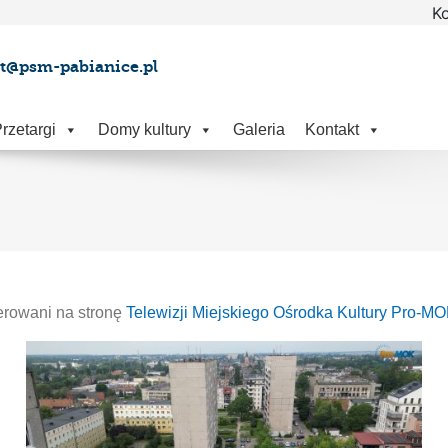
Ko
at@psm-pabianice.pl
rzetargi
Domy kultury
Galeria
Kontakt
ierowani na stronę
Telewizji Miejskiego Ośrodka Kultury Pro-M