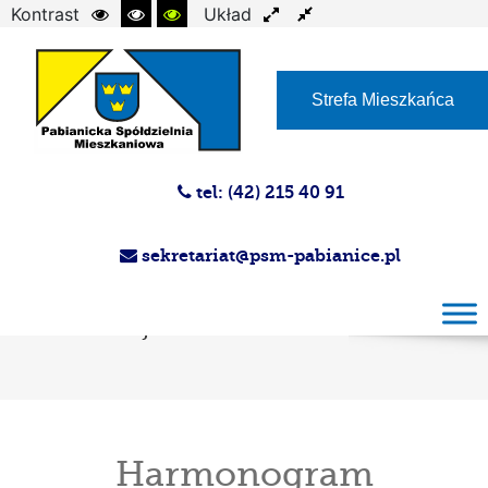
Kontrast
Układ
Czcionka
Strefa Mieszkańca
tel: (42) 215 40 91
sekretariat@psm-pabianice.pl
Harmonogram przeglądów instalacji
gazowej i przewodów kominowych styczeń
Administracje nr 1-5
Harmonogram