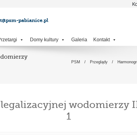
Ko
at@psm-pabianice.pl
rzetargi
Domy kultury
Galeria
Kontakt
odomierzy
PSM
/
Przeglądy
/
Harmonogra
alizacyjnej wodomierzy II
1