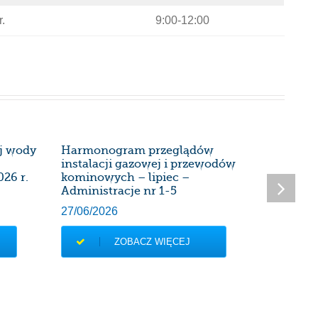
.
9:00-12:00
ej wody
Harmonogram przeglądów
Harmon
instalacji gazowej i przewodów
instalac
026 r.
kominowych – lipiec –
kominow
Administracje nr 1-5
Administ
27/06/2026
28/05/20
ZOBACZ WIĘCEJ