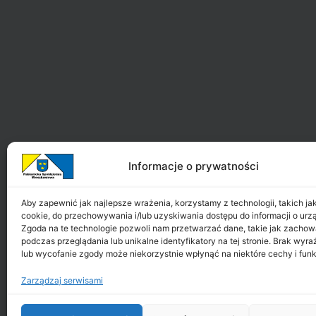
Informacje o prywatności
Aby zapewnić jak najlepsze wrażenia, korzystamy z technologii, takich jak 
cookie, do przechowywania i/lub uzyskiwania dostępu do informacji o urz
Zgoda na te technologie pozwoli nam przetwarzać dane, takie jak zachow
podczas przeglądania lub unikalne identyfikatory na tej stronie. Brak wyr
lub wycofanie zgody może niekorzystnie wpłynąć na niektóre cechy i funk
Zarządzaj serwisami