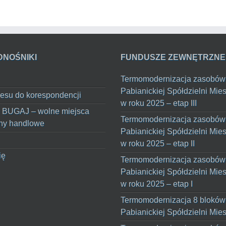
DNOŚNIKI
FUNDUSZE ZEWNĘTRZNE
Termomodernizacja zasobów
Pabianickiej Spółdzielni Mie
esu do korespondencji
w roku 2025 – etap III
 BUGAJ – wolne miejsca
Termomodernizacja zasobów
ny handlowe
Pabianickiej Spółdzielni Mie
w roku 2025 – etap II
ię
Termomodernizacja zasobów
Pabianickiej Spółdzielni Mie
w roku 2025 – etap I
Termomodernizacja 8 bloków
Pabianickiej Spółdzielni Mie