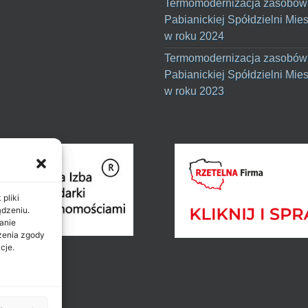
Termomodernizacja zasobów
Pabianickiej Spółdzielni Mie
w roku 2024
Termomodernizacja zasobów
Pabianickiej Spółdzielni Mie
w roku 2023
pliki
ądzeniu.
anie
ażenia zgody
cje.