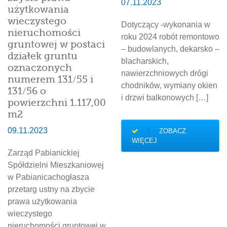
07.11.2023
użytkowania
wieczystego
Dotyczący -wykonania w
nieruchomości
roku 2024 robót remontowo
gruntowej w postaci
– budowlanych, dekarsko –
działek gruntu
blacharskich,
oznaczonych
nawierzchniowych drógi
numerem 131/55 i
chodników, wymiany okien
131/56 o
i drzwi balkonowych […]
powierzchni 1.117,00
m2
09.11.2023
ZOBACZ
WIĘCEJ
Zarząd Pabianickiej
Spółdzielni Mieszkaniowej
w Pabianicachogłasza
przetarg ustny na zbycie
prawa użytkowania
wieczystego
nieruchomości gruntowej w