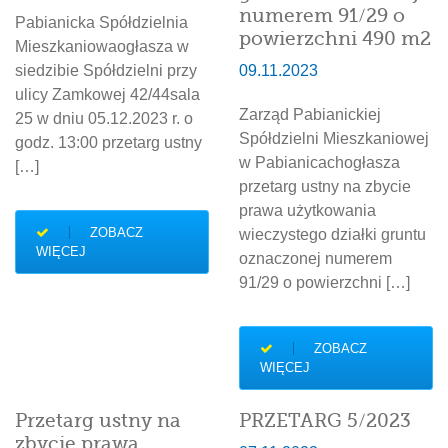
numerem 91/29 o
Pabianicka Spółdzielnia
powierzchni 490 m2
Mieszkaniowaogłasza w
siedzibie Spółdzielni przy
09.11.2023
ulicy Zamkowej 42/44sala
Zarząd Pabianickiej
25 w dniu 05.12.2023 r. o
Spółdzielni Mieszkaniowej
godz. 13:00 przetarg ustny
w Pabianicachogłasza
[…]
przetarg ustny na zbycie
prawa użytkowania
ZOBACZ
wieczystego działki gruntu
WIĘCEJ
oznaczonej numerem
91/29 o powierzchni […]
ZOBACZ
WIĘCEJ
Przetarg ustny na
PRZETARG 5/2023
zbycie prawa