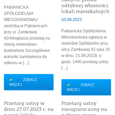
odrębnej własności
PABIANICKA
lokali mieszkalnych
SPÓŁDZIELNIA
MIESZKANIOWAz
03.08.2023
siedzibą w Pabianicach
Pabianicka Spółdzielnia
przy ul. Zamkowej
Mieszkaniowa ogłasza w
42/44ogłasza przetarg na
siedzibie Spółdzielni przy
roboty remontowo-
ulicy Zamkowej 42 sala 25
budowlane Szczegółowe
w dniu 21.08.2023r. o
warunki zamówienia do
godz. 1400 przetarg ustny
odbioru w […]
[…]
ZOBACZ
WIĘCEJ
ZOBACZ
WIĘCEJ
Przetarg ustny w
Przetarg ustny
dniu 27.07.2023 r. na
nieograniczony na