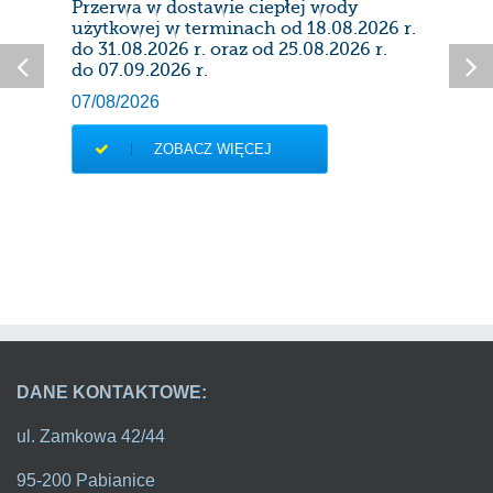
Przerwa w dostawie ciepłej wody
Prze
użytkowej w terminach od 18.08.2026 r.
28/0
do 31.08.2026 r. oraz od 25.08.2026 r.
do 07.09.2026 r.
07/08/2026
ZOBACZ WIĘCEJ
DANE KONTAKTOWE:
ul. Zamkowa 42/44
95-200 Pabianice