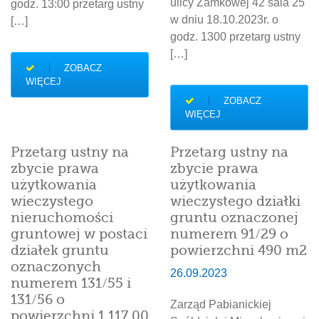
ulicy Zamkowej 42 sala 25
godz. 13:00 przetarg ustny
w dniu 18.10.2023r. o
[…]
godz. 1300 przetarg ustny
[…]
ZOBACZ
WIĘCEJ
ZOBACZ
WIĘCEJ
Przetarg ustny na
Przetarg ustny na
zbycie prawa
zbycie prawa
użytkowania
użytkowania
wieczystego
wieczystego działki
nieruchomości
gruntu oznaczonej
gruntowej w postaci
numerem 91/29 o
działek gruntu
powierzchni 490 m2
oznaczonych
26.09.2023
numerem 131/55 i
131/56 o
Zarząd Pabianickiej
powierzchni 1.117,00