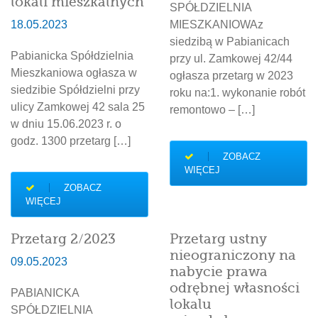
lokali mieszkalnych
SPÓŁDZIELNIA
18.05.2023
MIESZKANIOWAz
siedzibą w Pabianicach
Pabianicka Spółdzielnia
przy ul. Zamkowej 42/44
Mieszkaniowa ogłasza w
ogłasza przetarg w 2023
siedzibie Spółdzielni przy
roku na:1. wykonanie robót
ulicy Zamkowej 42 sala 25
remontowo – […]
w dniu 15.06.2023 r. o
godz. 1300 przetarg […]
ZOBACZ
WIĘCEJ
ZOBACZ
WIĘCEJ
Przetarg 2/2023
Przetarg ustny
nieograniczony na
09.05.2023
nabycie prawa
odrębnej własności
PABIANICKA
lokalu
SPÓŁDZIELNIA