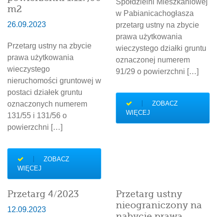
Spółdzielni Mieszkaniowej
m2
w Pabianicachogłasza
26.09.2023
przetarg ustny na zbycie
prawa użytkowania
Przetarg ustny na zbycie
wieczystego działki gruntu
prawa użytkowania
oznaczonej numerem
wieczystego
91/29 o powierzchni […]
nieruchomości gruntowej w
postaci działek gruntu
oznaczonych numerem
ZOBACZ
WIĘCEJ
131/55 i 131/56 o
powierzchni […]
ZOBACZ
WIĘCEJ
Przetarg 4/2023
Przetarg ustny
nieograniczony na
12.09.2023
nabycie prawa