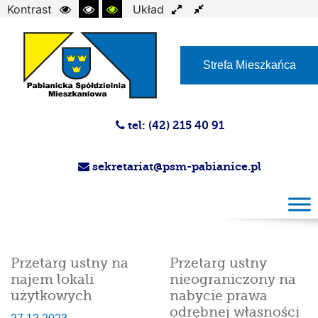
Kontrast
Układ
Czcionka
Strefa Mieszkańca
tel: (42) 215 40 91
sekretariat@psm-pabianice.pl
Przetarg ustny na
Przetarg ustny
najem lokali
nieograniczony na
użytkowych
nabycie prawa
odrębnej własności