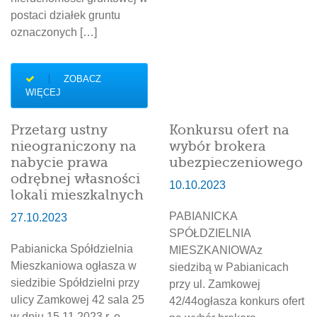
postaci działek gruntu
oznaczonych […]
ZOBACZ
WIĘCEJ
Przetarg ustny
Konkursu ofert na
nieograniczony na
wybór brokera
nabycie prawa
ubezpieczeniowego
odrębnej własności
10.10.2023
lokali mieszkalnych
PABIANICKA
27.10.2023
SPÓŁDZIELNIA
Pabianicka Spółdzielnia
MIESZKANIOWAz
Mieszkaniowa ogłasza w
siedzibą w Pabianicach
siedzibie Spółdzielni przy
przy ul. Zamkowej
ulicy Zamkowej 42 sala 25
42/44ogłasza konkurs ofert
w dniu 15.11.2023 r. o