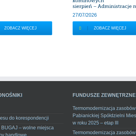
kominowych
sierpień – Administracje n
27/07/2026
ZOBACZ WIĘCEJ
ZOBACZ WIĘCEJ
DNOŚNIKI
FUNDUSZE ZEWNĘTRZNE
Termomodernizacja zasobów
Pabianickiej Spółdzielni Mie
esu do korespondencji
w roku 2025 – etap III
 BUGAJ – wolne miejsca
Termomodernizacja zasobów
ny handlowe