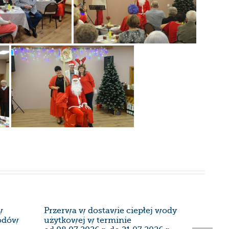
w
Przerwa w dostawie ciepłej wody
Harmon
wodów
użytkowej w terminie
instalac