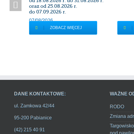
od 18.08.2026 r. do 31.08.2026 r.
oraz od 25.08.2026 r.
do 07.09.2026 r.
07/08/2026
ZOBACZ WIĘCEJ
DANE KONTAKTOWE:
WAŻNE O
ul. Zamkowa 42/44
RODO
Zmiana adr
95-200 Pabianice
Targowisko
(42) 215 40 91
pod pawilo