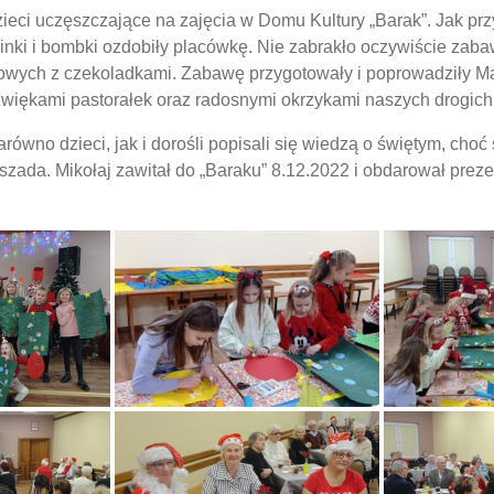
ieci uczęszczające na zajęcia w Domu Kultury „Barak”. Jak prz
oinki i bombki ozdobiły placówkę. Nie zabrakło oczywiście zaba
ntowych z czekoladkami. Zabawę przygotowały i poprowadziły
źwiękami pastorałek oraz radosnymi okrzykami naszych drogich 
ówno dzieci, jak i dorośli popisali się wiedzą o świętym, choć
szada. Mikołaj zawitał do „Baraku” 8.12.2022 i obdarował prez