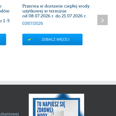
w
Przerwa w dostawie ciepłej wody
Harmon
wodów
użytkowej w terminie
instalac
od 08.07.2026 r. do 21.07.2026 r.
kominow
r 1-5
Administ
03/07/2026
27/06/20
ZOBACZ WIĘCEJ
szkaniowej