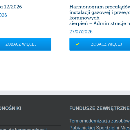
rg 12/2026
Harmonogram przeglądó
instalacji gazowej i prze
026
kominowych
sierpień – Administracje n
27/07/2026
ZOBACZ WIĘCEJ
ZOBACZ WIĘCEJ
DNOŚNIKI
FUNDUSZE ZEWNĘTRZNE
Termomodernizacja zasobów
Pabianickiej Spółdzielni Mie