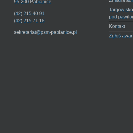
Zmiana adr
95-200 Pabianice
Targowisko
(42) 215 40 91
pod pawilo
(42) 215 71 18
Kontakt
sekretariat@psm-pabianice.pl
Zgłoś awar