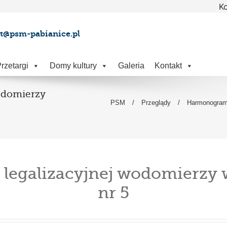
Ko
at@psm-pabianice.pl
rzetargi
Domy kultury
Galeria
Kontakt
odomierzy
PSM
/
Przeglądy
/
Harmonogram 
galizacyjnej wodomierzy w 
nr 5