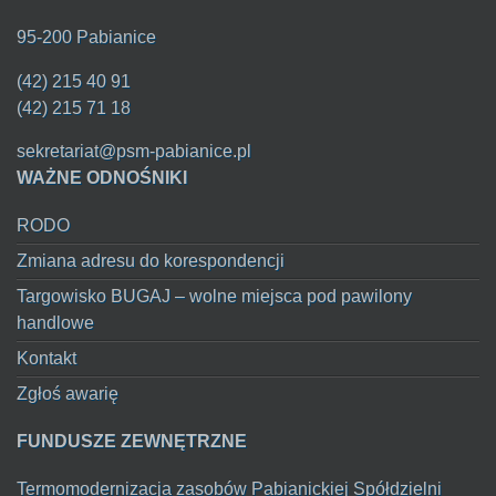
95-200 Pabianice
(42) 215 40 91
(42) 215 71 18
sekretariat@psm-pabianice.pl
WAŻNE ODNOŚNIKI
RODO
Zmiana adresu do korespondencji
Targowisko BUGAJ – wolne miejsca pod pawilony
handlowe
Kontakt
Zgłoś awarię
FUNDUSZE ZEWNĘTRZNE
Termomodernizacja zasobów Pabianickiej Spółdzielni