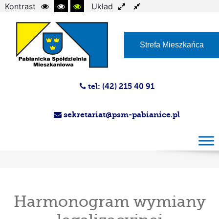
Kontrast
Układ
Czcionka
Strefa Mieszkańca
tel: (42) 215 40 91
sekretariat@psm-pabianice.pl
Harmonogram wymiany legalizacyjnej
wodomierzy 2025 r. Administracja nr 1, 2 i 5.
Harmonogram wymiany