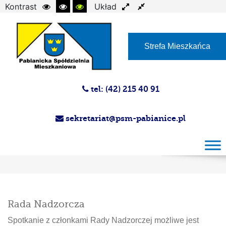
Kontrast
Układ
Czcionka
Strefa Mieszkańca
tel: (42) 215 40 91
sekretariat@psm-pabianice.pl
Dyżury członków Rady Nadzorczej i Rad
Osiedla
Rada Nadzorcza
Spotkanie z członkami Rady Nadzorczej możliwe jest