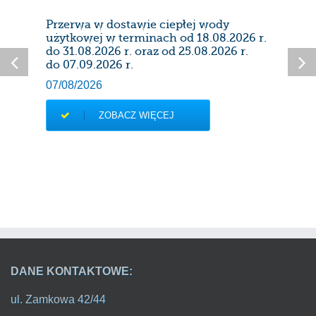
Przerwa w dostawie ciepłej wody
Prze
użytkowej w terminach od 18.08.2026 r.
28/0
do 31.08.2026 r. oraz od 25.08.2026 r.
do 07.09.2026 r.
07/08/2026
ZOBACZ WIĘCEJ
DANE KONTAKTOWE:
ul. Zamkowa 42/44