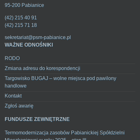
95-200 Pabianice
(42) 215 40 91
(42) 215 71 18
sekretariat@psm-pabianice.pl
WAŻNE ODNOŚNIKI
RODO
Zmiana adresu do korespondencji
Targowisko BUGAJ – wolne miejsca pod pawilony
handlowe
Kontakt
Zgłoś awarię
FUNDUSZE ZEWNĘTRZNE
Termomodernizacja zasobów Pabianickiej Spółdzielni