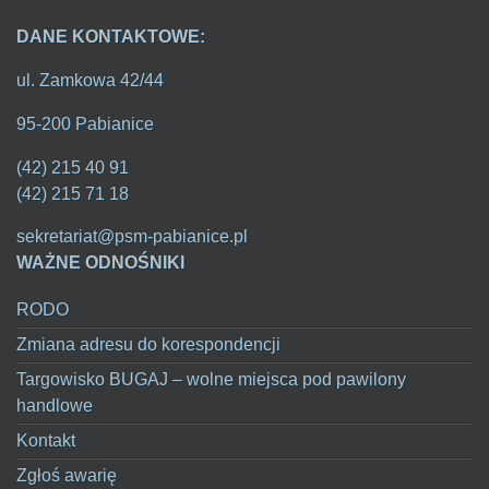
DANE KONTAKTOWE:
ul. Zamkowa 42/44
95-200 Pabianice
(42) 215 40 91
(42) 215 71 18
sekretariat@psm-pabianice.pl
WAŻNE ODNOŚNIKI
RODO
Zmiana adresu do korespondencji
Targowisko BUGAJ – wolne miejsca pod pawilony
handlowe
Kontakt
Zgłoś awarię