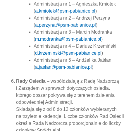
Administracja nr 1 – Agnieszka Kmiotek
(
a.kmiotek@psm-pabianice.pl
)
Administracja nr 2 – Andrzej Perzyna
(
a.perzyna@psm-pabianice.pl
)
Administracja nr 3 – Marcin Modranka
(
m.modranka@psm-pabianice.pl
)
Administracja nr 4 – Dariusz Krzemiński
(
d.krzeminski@psm-pabianice.pl
)
Administracja nr 5 – Andżelika Jaślan
(
a.jaslan@psm-pabianice.pl
)
Rady Osiedla
– współdziałają z Radą Nadzorczą
i Zarządem w sprawach dotyczących osiedla,
którego obszar pokrywa się z terenem działania
odpowiedniej Administracji.
Składają się z od 8 do 12 członków wybieranych
na trzyletnie kadencje. Liczbę członków Rad Osiedli
określa Rada Nadzorcza proporcjonalnie do liczby
członków Spółdzielni.