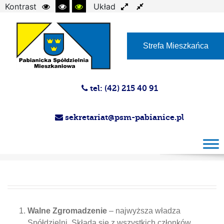
Kontrast
Układ
Czcionka
Strefa Mieszkańca
tel: (42) 215 40 91
sekretariat@psm-pabianice.pl
Władze
Walne Zgromadzenie
– najwyższa władza
Spółdzielni. Składa się z wszystkich członków