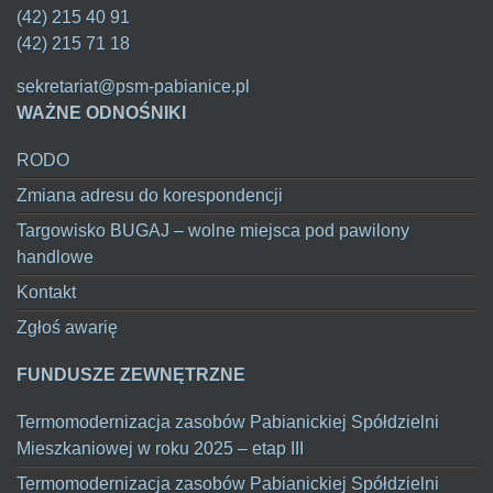
(42) 215 40 91
(42) 215 71 18
sekretariat@psm-pabianice.pl
WAŻNE ODNOŚNIKI
RODO
Zmiana adresu do korespondencji
Targowisko BUGAJ – wolne miejsca pod pawilony
handlowe
Kontakt
Zgłoś awarię
FUNDUSZE ZEWNĘTRZNE
Termomodernizacja zasobów Pabianickiej Spółdzielni
Mieszkaniowej w roku 2025 – etap III
Termomodernizacja zasobów Pabianickiej Spółdzielni