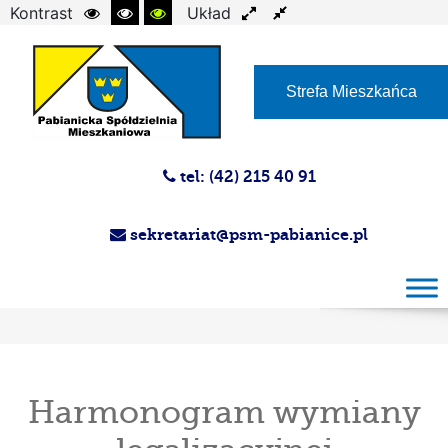
Kontrast
Układ
Czcionka
Strefa Mieszkańca
tel: (42) 215 40 91
sekretariat@psm-pabianice.pl
Harmonogram wymiany legalizacyjnej
wodomierzy II termin cd. Administracja nr 5
Harmonogram wymiany