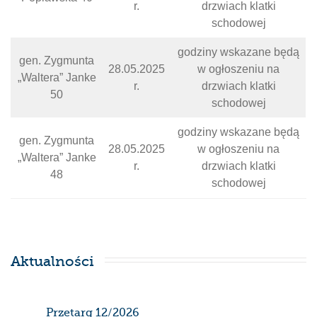
r.
drzwiach klatki
schodowej
godziny wskazane będą
gen. Zygmunta
28.05.2025
w ogłoszeniu na
„Waltera” Janke
r.
drzwiach klatki
50
schodowej
godziny wskazane będą
gen. Zygmunta
28.05.2025
w ogłoszeniu na
„Waltera” Janke
r.
drzwiach klatki
48
schodowej
Aktualności
Przetarg 12/2026
Har