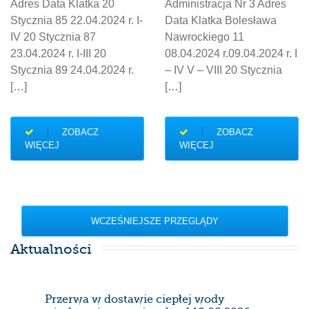
Adres Data Klatka 20
Administracja Nr 3 Adres
Stycznia 85 22.04.2024 r. I-
Data Klatka Bolesława
IV 20 Stycznia 87
Nawrockiego 11
23.04.2024 r. I-III 20
08.04.2024 r.09.04.2024 r. I
Stycznia 89 24.04.2024 r.
– IV V – VIII 20 Stycznia
[…]
[…]
ZOBACZ
ZOBACZ
WIĘCEJ
WIĘCEJ
WCZEŚNIEJSZE PRZEGLĄDY
Aktualności
Przerwa w dostawie ciepłej wody
Prze