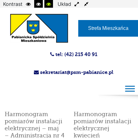
Kontrast
Układ
Czcionka
Strefa Mieszkańca
tel: (42) 215 40 91
sekretariat@psm-pabianice.pl
Harmonogram
Harmonogram
pomiarów instalacji
pomiarów instalacji
elektrycznej – maj
elektrycznej
– Administracja nr 4
kwiecień