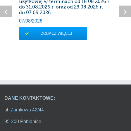
użytkowej w terminach od 18.08.2026 r.
28/0
do 31.08.2026 r. oraz od 25.08.2026 r.
do 07.09.2026 r.
07/08/2026
ZOBACZ WIĘCEJ
DANE KONTAKTOWE:
ul. Zamkowa 42/44
95-200 Pabianice