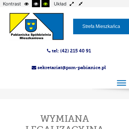
Kontrast
Układ
Czcionka
Strefa Mieszkańca
tel: (42) 215 40 91
sekretariat@psm-pabianice.pl
WYMIANA LEGALIZACYJNA WODOMIERZY
I TERMIN
WYMIANA