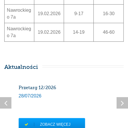
Nawrockieg
19.02.2026
9-17
16-30
o 7a
Nawrockieg
19.02.2026
14-19
46-60
o 7a
Aktualności
Przetarg 12/2026
Har
gaz
28/07/2026
sier
27/0
ZOBACZ WIĘCEJ