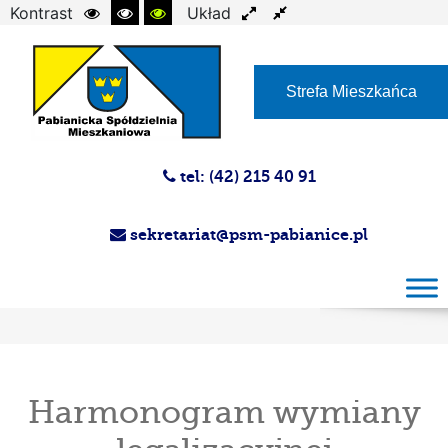
Kontrast
Układ
Czcionka
Strefa Mieszkańca
tel: (42) 215 40 91
sekretariat@psm-pabianice.pl
Harmonogram wymiany legalizacyjnej
wodomierzy – III termin Administracja nr 5
Harmonogram wymiany