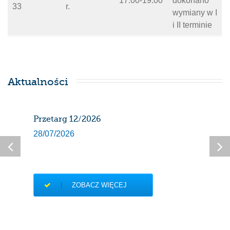
17:00-19:00
dokonano
33
r.
wymiany w I
i II terminie
Aktualności
Przetarg 12/2026
Har
gaz
28/07/2026
sier
27/0
ZOBACZ WIĘCEJ