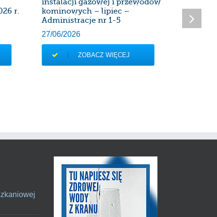
instalacji gazowej i przewodów
instalac
026 r.
kominowych – lipiec –
kominow
Administracje nr 1-5
Administ
27/06/2026
28/05/20
ZOBACZ WIĘCEJ
szkaniowej