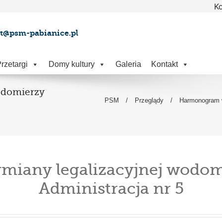
Ko
at@psm-pabianice.pl
rzetargi
Domy kultury
Galeria
Kontakt
odomierzy
PSM
/
Przeglądy
/
Harmonogram wy
any legalizacyjnej wodomie
Administracja nr 5