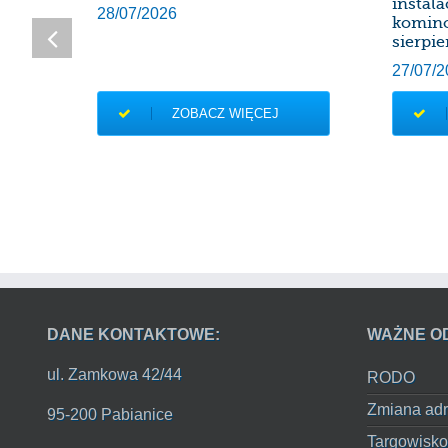
instal
28/07/2026
komin
sierpie
27/07/2
ZOBACZ WIĘCEJ
DANE KONTAKTOWE:
WAŻNE O
ul. Zamkowa 42/44
RODO
Zmiana adr
95-200 Pabianice
Targowisko