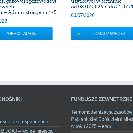
acji gazowej i przewodów
użytkowej w terminie
owych
od 08.07.2026 r. do 21.07.2
ń – Administracje nr 1-5
03/07/2026
026
ZOBACZ WIĘCEJ
ZOBACZ WIĘCEJ
DNOŚNIKI
FUNDUSZE ZEWNĘTRZNE
Termomodernizacja zasobów
Pabianickiej Spółdzielni Mie
esu do korespondencji
w roku 2025 – etap III
 BUGAJ – wolne miejsca