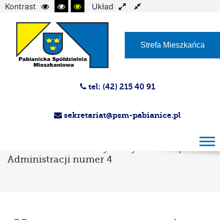
Kontrast
Układ
Czcionka
Strefa Mieszkańca
tel: (42) 215 40 91
sekretariat@psm-pabianice.pl
Harmonogram wymiany legalizacyjnej
wodomierzy
I termin dla lokali użytkowych w obrębie
Administracji numer 4