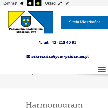
Kontrast
Układ
Czcionka
Strefa Mieszkańca
tel: (42) 215 40 91
sekretariat@psm-pabianice.pl
Harmonogram przeglądów instalacji
gazowej i przewodów kominowych sierpień
Administracje nr 1-5
Harmonogram