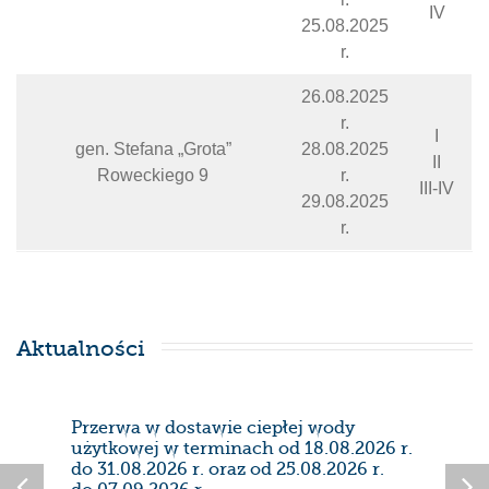
IV
25.08.2025
r.
26.08.2025
r.
I
gen. Stefana „Grota”
28.08.2025
II
Roweckiego 9
r.
III-IV
29.08.2025
r.
Aktualności
Przerwa w dostawie ciepłej wody
Prze
użytkowej w terminach od 18.08.2026 r.
28/0
do 31.08.2026 r. oraz od 25.08.2026 r.