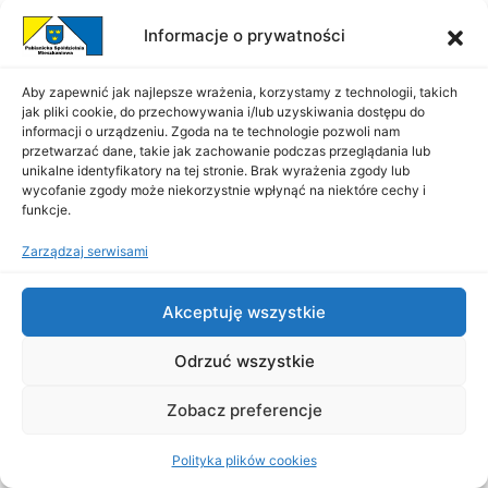
26.01.2026
13-19
47 /80
Informacje o prywatności
Podleśna 5 /18
26.01.2026
13-19
Aby zapewnić jak najlepsze wrażenia, korzystamy z technologii, takich
Podleśna 5 /2
26.01.2026
13-19
jak pliki cookie, do przechowywania i/lub uzyskiwania dostępu do
informacji o urządzeniu. Zgoda na te technologie pozwoli nam
przetwarzać dane, takie jak zachowanie podczas przeglądania lub
Podleśna 5 /23
26.01.2026
13-19
unikalne identyfikatory na tej stronie. Brak wyrażenia zgody lub
wycofanie zgody może niekorzystnie wpłynąć na niektóre cechy i
Podleśna 5 /33
26.01.2026
13-19
funkcje.
Podleśna 5 /37
26.01.2026
13-19
Zarządzaj serwisami
Podleśna 5 /38
26.01.2026
13-19
Akceptuję wszystkie
Podleśna 5 /5
26.01.2026
13-19
Odrzuć wszystkie
Podleśna 8 /29
26.01.2026
13-19
Zobacz preferencje
Podleśna 8 /3
26.01.2026
13-19
Polityka plików cookies
Podleśna 8 /33
26.01.2026
13-19