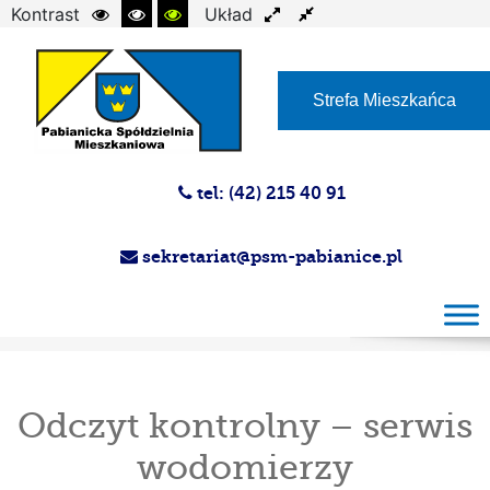
Kontrast
Układ
Czcionka
Strefa Mieszkańca
tel: (42) 215 40 91
sekretariat@psm-pabianice.pl
Odczyt kontrolny – serwis wodomierzy
Odczyt kontrolny – serwis
wodomierzy