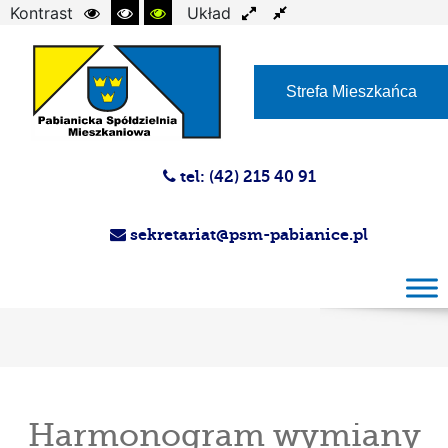
Kontrast
Układ
Czcionka
Strefa Mieszkańca
tel: (42) 215 40 91
sekretariat@psm-pabianice.pl
Harmonogram wymiany legalizacyjnej
wodomierzy III termin dla Administracji
numer 5
Harmonogram wymiany