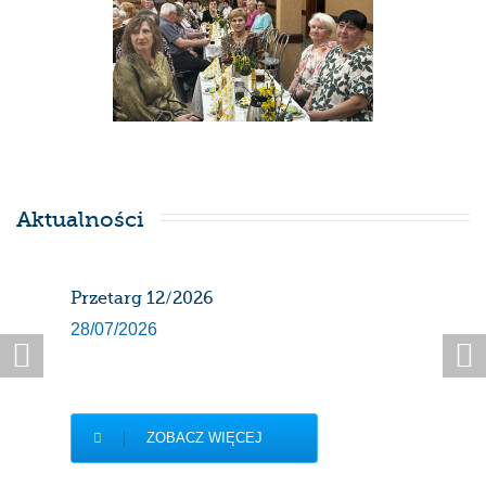
Aktualności
Przetarg 12/2026
Har
gaz
28/07/2026
sier
27/0
ZOBACZ WIĘCEJ