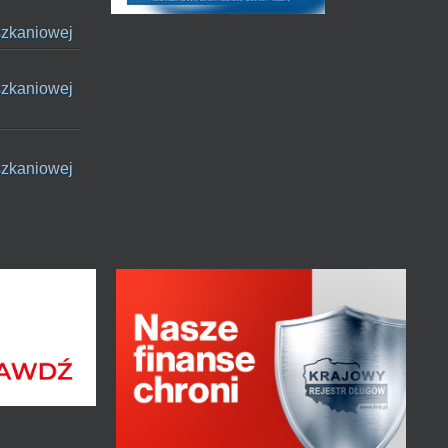
szkaniowej
szkaniowej
szkaniowej