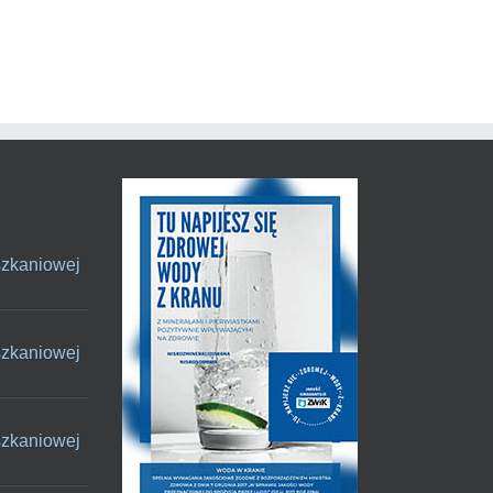
szkaniowej
szkaniowej
szkaniowej