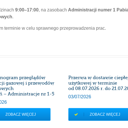
dzinach
9:00–17:00
, na zasobach
Administracji numer 1 Pabia
kowych
.
m terminie w celu sprawnego przeprowadzenia prac.
nogram przeglądów
Przerwa w dostawie ciepł
acji gazowej i przewodów
użytkowej w terminie
owych
od 08.07.2026 r. do 21.07.2
ń – Administracje nr 1-5
03/07/2026
026
ZOBACZ WIĘCEJ
ZOBACZ WIĘCEJ