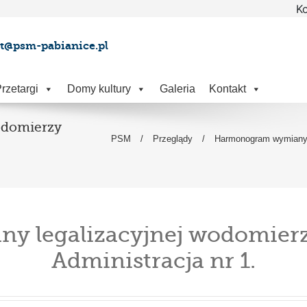
Ko
at@psm-pabianice.pl
rzetargi
Domy kultury
Galeria
Kontakt
odomierzy
PSM
/
Przeglądy
/
Harmonogram wymiany l
 legalizacyjnej wodomierzy
Administracja nr 1.