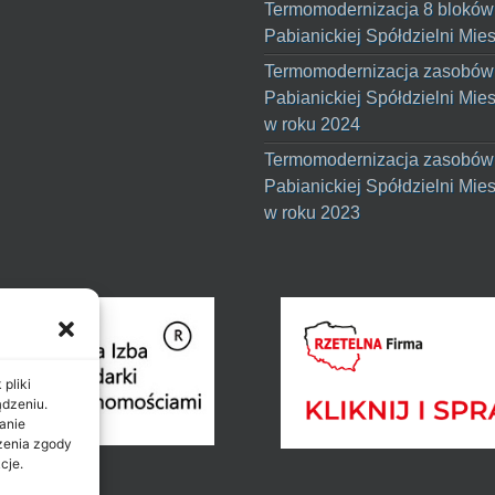
Termomodernizacja 8 bloków
Pabianickiej Spółdzielni Mie
Termomodernizacja zasobów
Pabianickiej Spółdzielni Mie
w roku 2024
Termomodernizacja zasobów
Pabianickiej Spółdzielni Mie
w roku 2023
pliki
ądzeniu.
anie
ażenia zgody
cje.