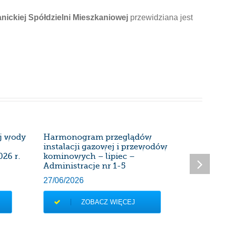
nickiej Spółdzielni Mieszkaniowej
przewidziana jest
ej wody
Harmonogram przeglądów
Harmon
instalacji gazowej i przewodów
instalac
026 r.
kominowych – lipiec –
kominow
Administracje nr 1-5
Administ
27/06/2026
28/05/20
ZOBACZ WIĘCEJ