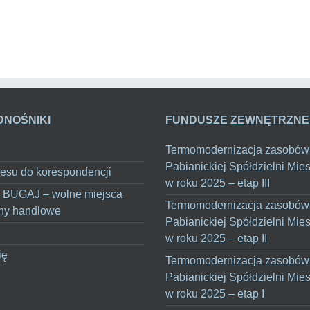
DNOŚNIKI
FUNDUSZE ZEWNĘTRZNE
Termomodernizacja zasobów
Pabianickiej Spółdzielni Mie
esu do korespondencji
w roku 2025 – etap III
 BUGAJ – wolne miejsca
Termomodernizacja zasobów
ny handlowe
Pabianickiej Spółdzielni Mie
w roku 2025 – etap II
ię
Termomodernizacja zasobów
Pabianickiej Spółdzielni Mie
w roku 2025 – etap I