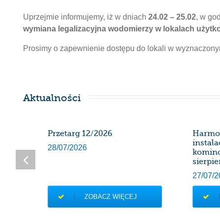
Uprzejmie informujemy, iż w dniach
24.02 – 25.02
, w go
wymiana legalizacyjna wodomierzy w lokalach użyt
Prosimy o zapewnienie dostępu do lokali w wyznaczony
Aktualności
SDK
Przetarg 12/2026
Harmo
instal
28/07/2026
komin
sierpie
27/07/2
ZOBACZ WIĘCEJ