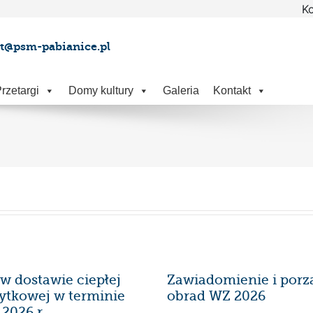
Ko
at@psm-pabianice.pl
rzetargi
Domy kultury
Galeria
Kontakt
w dostawie ciepłej
Zawiadomienie i porz
ytkowej w terminie
obrad WZ 2026
.2026 r.