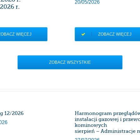
20/05/2026
2026 r.
ZOBACZ WIĘCEJ
ZOBACZ WIĘCEJ
ZOBACZ WSZYSTKIE
rg 12/2026
Harmonogram przeglądó
instalacji gazowej i prze
026
kominowych
sierpień – Administracje n