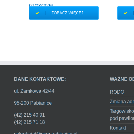
07/08/2026
ZOBACZ WIĘCEJ
DANE KONTAKTOWE:
WAŻNE O
ul. Zamkowa 42/44
RODO
Zmiana adr
95-200 Pabianice
Targowisko
(42) 215 40 91
pod pawilo
(42) 215 71 18
Kontakt
sekretariat@psm-pabianice.pl