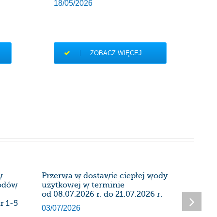
18/05/2026
ZOBACZ WIĘCEJ
w
Przerwa w dostawie ciepłej wody
Harmon
wodów
użytkowej w terminie
instalac
od 08.07.2026 r. do 21.07.2026 r.
kominow
r 1-5
Administ
03/07/2026