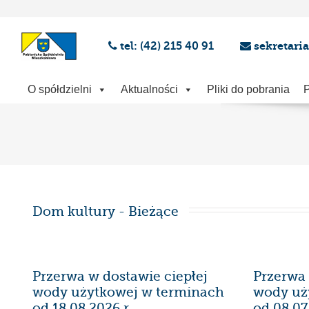
tel: (42) 215 40 91
sekretari
O spółdzielni
Aktualności
Pliki do pobrania
P
Dom kultury - Bieżące
Przerwa w dostawie ciepłej
Przerwa 
wody użytkowej w terminach
wody uż
od 18.08.2026 r.
od 08.07