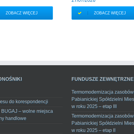
27/07/2026
ZOBACZ WIĘCEJ
ZOBACZ WIĘCEJ
DNOŚNIKI
FUNDUSZE ZEWNĘTRZNE
Termomodernizacja zasobów
Pabianickiej Spółdzielni Mie
esu do korespondencji
w roku 2025 – etap III
 BUGAJ – wolne miejsca
Termomodernizacja zasobów
ny handlowe
Pabianickiej Spółdzielni Mie
w roku 2025 – etap II