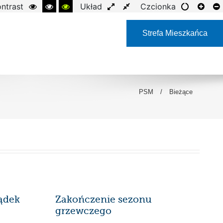
ntrast
Układ
Czcionka
Strefa Mieszkańca
PSM
/
Bieżące
ądek
Zakończenie sezonu
grzewczego