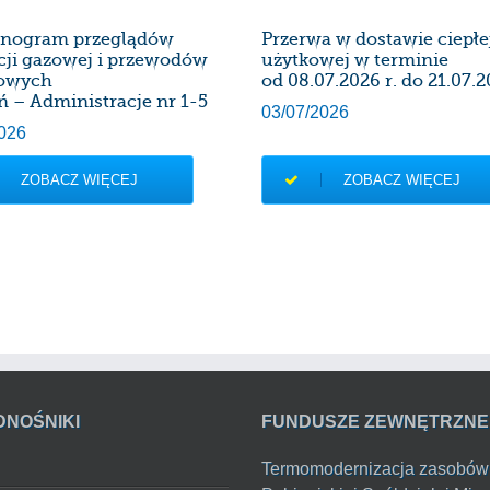
nogram przeglądów
Przerwa w dostawie ciepł
acji gazowej i przewodów
użytkowej w terminie
owych
od 08.07.2026 r. do 21.07.2
ń – Administracje nr 1-5
03/07/2026
026
ZOBACZ WIĘCEJ
ZOBACZ WIĘCEJ
DNOŚNIKI
FUNDUSZE ZEWNĘTRZNE
Termomodernizacja zasobów