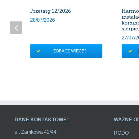
SDK
Przetarg 12/2026
Harmo
instal
28/07/2026
komin
sierpie
27/07/2
ZOBACZ WIĘCEJ
DANE KONTAKTOWE:
WAŻNE O
ul. Zamkowa 42/44
RODO