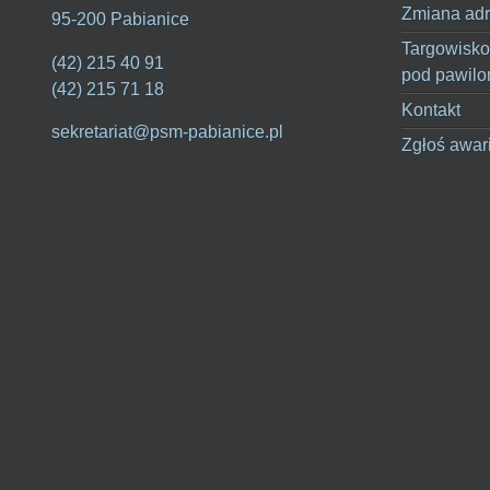
Zmiana adr
95-200 Pabianice
Targowisko
(42) 215 40 91
pod pawilo
(42) 215 71 18
Kontakt
sekretariat@psm-pabianice.pl
Zgłoś awar