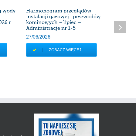
ej wody
Harmonogram przeglądów
Harmon
instalacji gazowej i przewodów
instalac
026 r.
kominowych – lipiec –
kominow
Administracje nr 1-5
Administ
27/06/2026
28/05/20
ZOBACZ WIĘCEJ