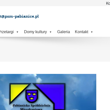
Ko
at@psm-pabianice.pl
rzetargi
Domy kultury
Galeria
Kontakt