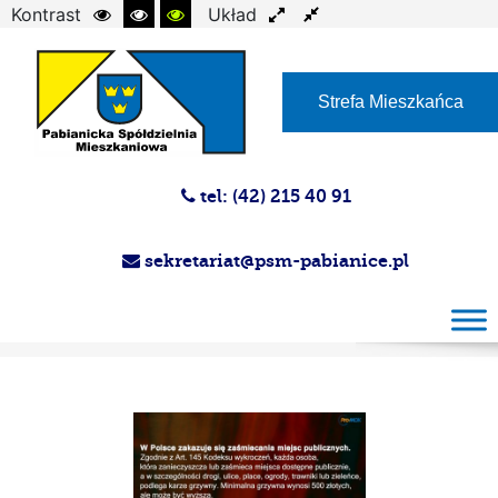
Kontrast
Układ
Czcionka
Strefa Mieszkańca
tel: (42) 215 40 91
sekretariat@psm-pabianice.pl
Magazyn PSM 25-02-2026