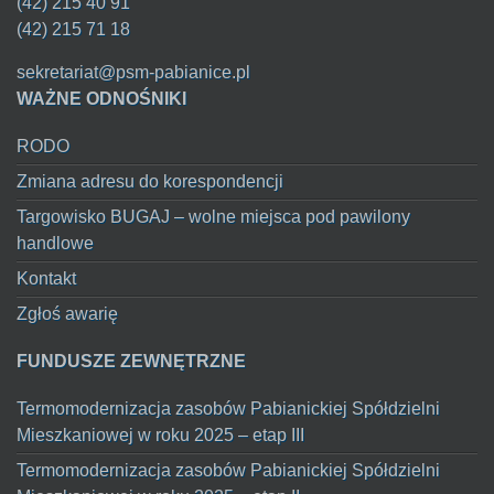
(42) 215 40 91
(42) 215 71 18
sekretariat@psm-pabianice.pl
WAŻNE ODNOŚNIKI
RODO
Zmiana adresu do korespondencji
Targowisko BUGAJ – wolne miejsca pod pawilony
handlowe
Kontakt
Zgłoś awarię
FUNDUSZE ZEWNĘTRZNE
Termomodernizacja zasobów Pabianickiej Spółdzielni
Mieszkaniowej w roku 2025 – etap III
Termomodernizacja zasobów Pabianickiej Spółdzielni