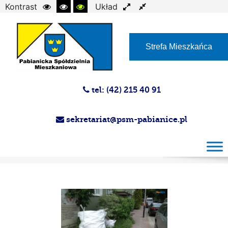
Kontrast
Układ
Czcionka
Strefa Mieszkańca
tel: (42) 215 40 91
sekretariat@psm-pabianice.pl
Magazyn PSM 25-06-2025