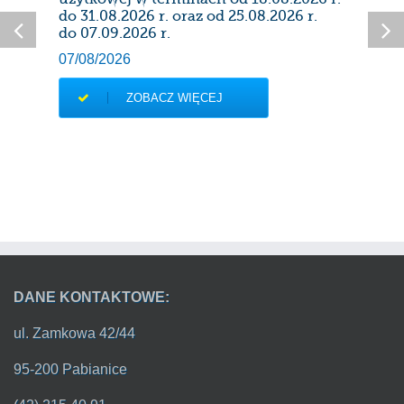
28/0
do 31.08.2026 r. oraz od 25.08.2026 r.
do 07.09.2026 r.
07/08/2026
ZOBACZ WIĘCEJ
DANE KONTAKTOWE:
ul. Zamkowa 42/44
95-200 Pabianice