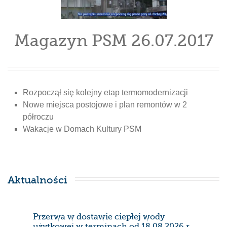
Magazyn PSM 26.07.2017
Rozpoczął się kolejny etap termomodernizacji
Nowe miejsca postojowe i plan remontów w 2
półroczu
Wakacje w Domach Kultury PSM
Aktualności
Przerwa w dostawie ciepłej wody
Prze
użytkowej w terminach od 18.08.2026 r.