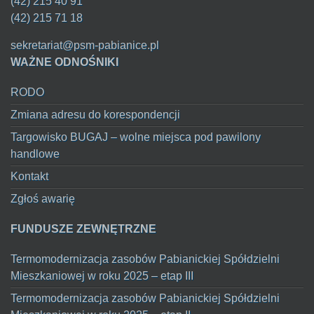
(42) 215 40 91
(42) 215 71 18
sekretariat@psm-pabianice.pl
WAŻNE ODNOŚNIKI
RODO
Zmiana adresu do korespondencji
Targowisko BUGAJ – wolne miejsca pod pawilony
handlowe
Kontakt
Zgłoś awarię
FUNDUSZE ZEWNĘTRZNE
Termomodernizacja zasobów Pabianickiej Spółdzielni
Mieszkaniowej w roku 2025 – etap III
Termomodernizacja zasobów Pabianickiej Spółdzielni