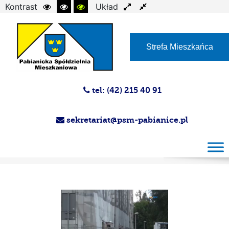
Kontrast
Układ
Czcionka
Strefa Mieszkańca
tel: (42) 215 40 91
sekretariat@psm-pabianice.pl
Magazyn PSM 26.07.2017