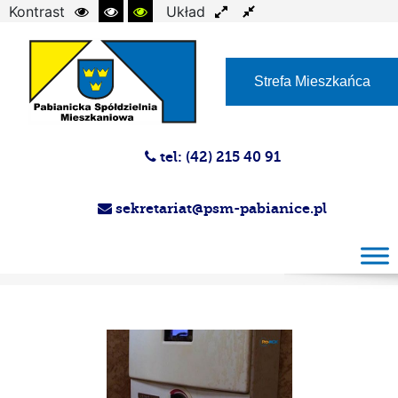
Kontrast
Układ
Czcionka
Strefa Mieszkańca
tel: (42) 215 40 91
sekretariat@psm-pabianice.pl
Magazyn PSM 26.07.2023