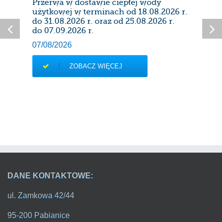
Przerwa w dostawie ciepłej wody
Prze
użytkowej w terminach od 18.08.2026 r.
28/0
do 31.08.2026 r. oraz od 25.08.2026 r.
do 07.09.2026 r.
07/08/2026
ZOBACZ WIĘCEJ
DANE KONTAKTOWE:
ul. Zamkowa 42/44
95-200 Pabianice