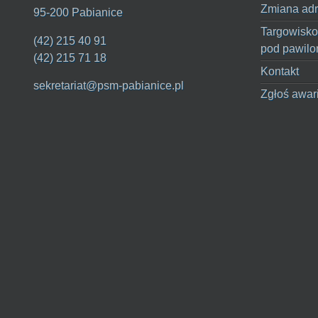
Zmiana adr
95-200 Pabianice
Targowisko
(42) 215 40 91
pod pawilo
(42) 215 71 18
Kontakt
sekretariat@psm-pabianice.pl
Zgłoś awar