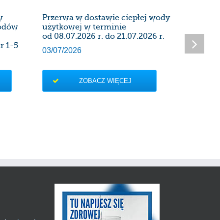
w
Przerwa w dostawie ciepłej wody
Harmon
wodów
użytkowej w terminie
instalac
od 08.07.2026 r. do 21.07.2026 r.
kominow
r 1-5
Administ
03/07/2026
27/06/20
ZOBACZ WIĘCEJ