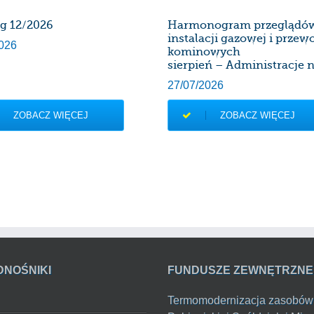
rg 12/2026
Harmonogram przeglądó
instalacji gazowej i prze
026
kominowych
sierpień – Administracje n
27/07/2026
ZOBACZ WIĘCEJ
ZOBACZ WIĘCEJ
DNOŚNIKI
FUNDUSZE ZEWNĘTRZNE
Termomodernizacja zasobów