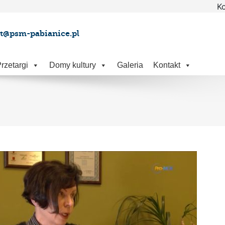
Ko
at@psm-pabianice.pl
rzetargi
Domy kultury
Galeria
Kontakt