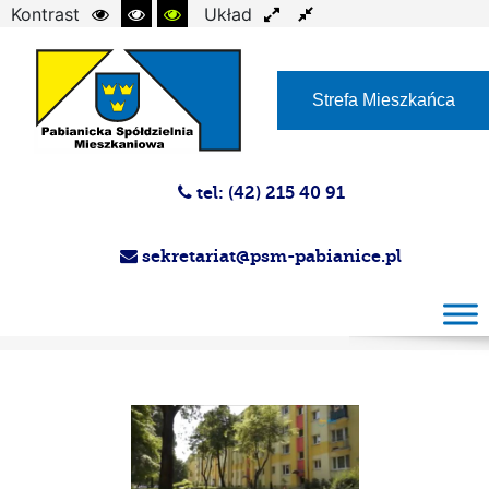
Kontrast
Układ
Czcionka
Strefa Mieszkańca
tel: (42) 215 40 91
sekretariat@psm-pabianice.pl
Magazyn PSM 28.05.2014