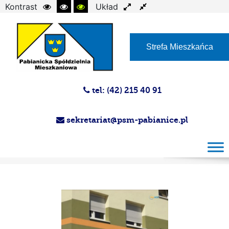
Kontrast
Układ
Czcionka
Strefa Mieszkańca
tel: (42) 215 40 91
sekretariat@psm-pabianice.pl
Magazyn PSM 28.08.2013