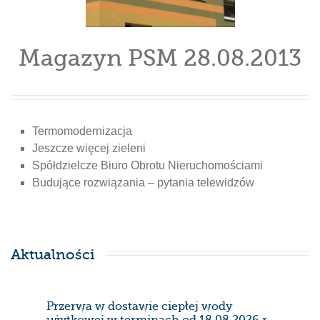
Magazyn PSM 28.08.2013
Termomodernizacja
Jeszcze więcej zieleni
Spółdzielcze Biuro Obrotu Nieruchomościami
Budujące rozwiązania – pytania telewidzów
Aktualności
Przerwa w dostawie ciepłej wody
Prze
użytkowej w terminach od 18.08.2026 r.