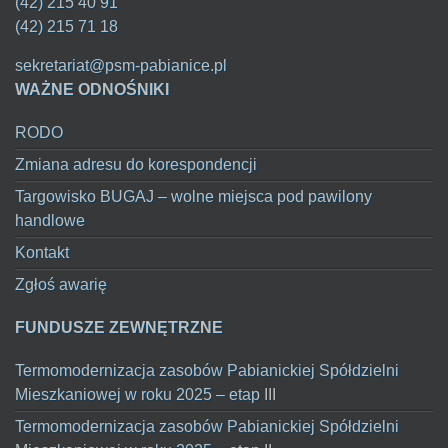
(42) 215 40 91
(42) 215 71 18
sekretariat@psm-pabianice.pl
WAŻNE ODNOŚNIKI
RODO
Zmiana adresu do korespondencji
Targowisko BUGAJ – wolne miejsca pod pawilony
handlowe
Kontakt
Zgłoś awarię
FUNDUSZE ZEWNĘTRZNE
Termomodernizacja zasobów Pabianickiej Spółdzielni
Mieszkaniowej w roku 2025 – etap III
Termomodernizacja zasobów Pabianickiej Spółdzielni