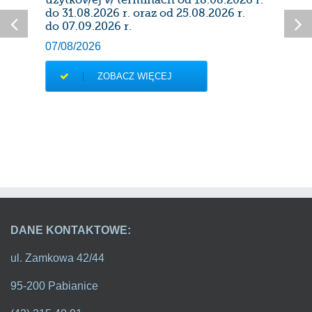
28/0
do 31.08.2026 r. oraz od 25.08.2026 r.
do 07.09.2026 r.
07/08/2026
ZOBACZ WIĘCEJ
DANE KONTAKTOWE:
ul. Zamkowa 42/44
95-200 Pabianice