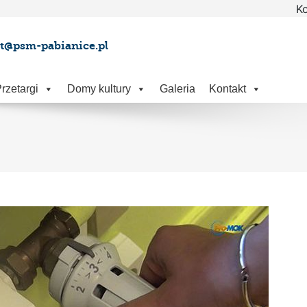
Ko
at@psm-pabianice.pl
rzetargi
Domy kultury
Galeria
Kontakt