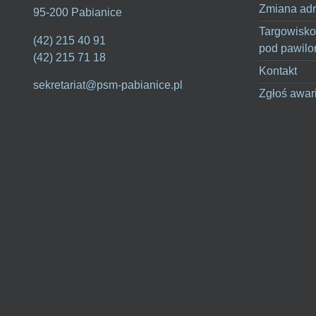
Zmiana adr
95-200 Pabianice
Targowisko
(42) 215 40 91
pod pawilo
(42) 215 71 18
Kontakt
sekretariat@psm-pabianice.pl
Zgłoś awar