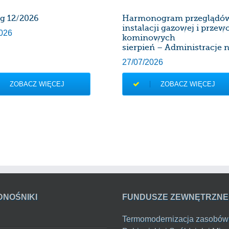
rg 12/2026
Harmonogram przeglądó
instalacji gazowej i prze
026
kominowych
sierpień – Administracje n
27/07/2026
ZOBACZ WIĘCEJ
ZOBACZ WIĘCEJ
DNOŚNIKI
FUNDUSZE ZEWNĘTRZNE
Termomodernizacja zasobów