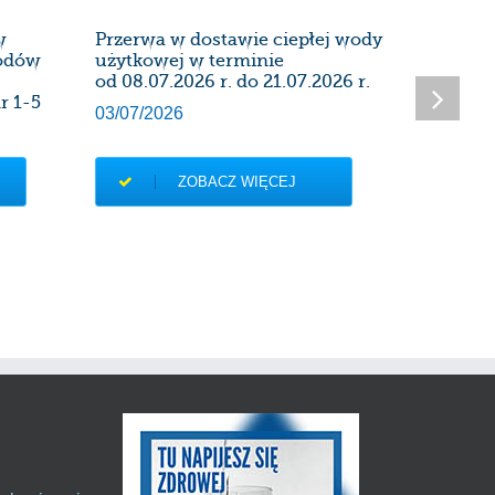
w
Przerwa w dostawie ciepłej wody
Harmon
wodów
użytkowej w terminie
instalac
od 08.07.2026 r. do 21.07.2026 r.
kominow
r 1-5
Administ
03/07/2026
27/06/20
ZOBACZ WIĘCEJ