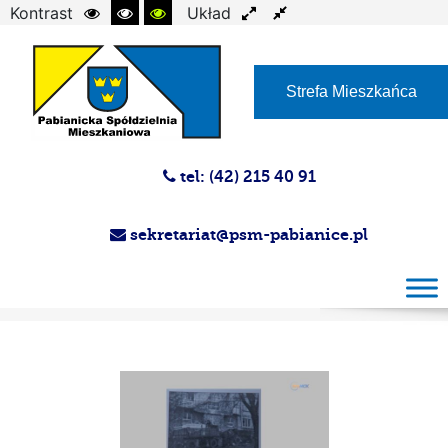
Kontrast
Układ
Czcionka
Strefa Mieszkańca
tel: (42) 215 40 91
sekretariat@psm-pabianice.pl
Magazyn PSM 29.06.2016