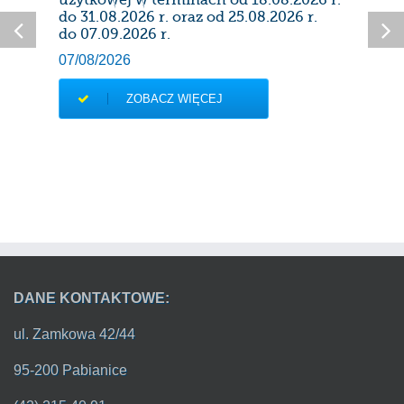
28/0
do 31.08.2026 r. oraz od 25.08.2026 r.
do 07.09.2026 r.
07/08/2026
ZOBACZ WIĘCEJ
DANE KONTAKTOWE:
ul. Zamkowa 42/44
95-200 Pabianice