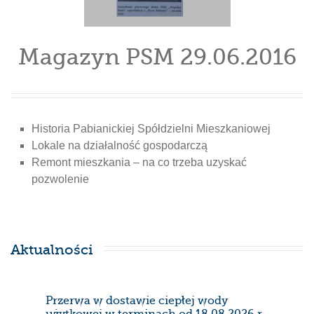
Magazyn PSM 29.06.2016
Historia Pabianickiej Spółdzielni Mieszkaniowej
Lokale na działalność gospodarczą
Remont mieszkania – na co trzeba uzyskać
pozwolenie
Aktualności
Przerwa w dostawie ciepłej wody
Prze
użytkowej w terminach od 18.08.2026 r.