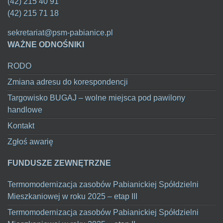
(42) 215 40 91
(42) 215 71 18
sekretariat@psm-pabianice.pl
WAŻNE ODNOŚNIKI
RODO
Zmiana adresu do korespondencji
Targowisko BUGAJ – wolne miejsca pod pawilony
handlowe
Kontakt
Zgłoś awarię
FUNDUSZE ZEWNĘTRZNE
Termomodernizacja zasobów Pabianickiej Spółdzielni
Mieszkaniowej w roku 2025 – etap III
Termomodernizacja zasobów Pabianickiej Spółdzielni