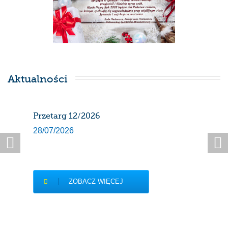
Aktualności
Przetarg 12/2026
Har
gaz
28/07/2026
sier
27/0
ZOBACZ WIĘCEJ