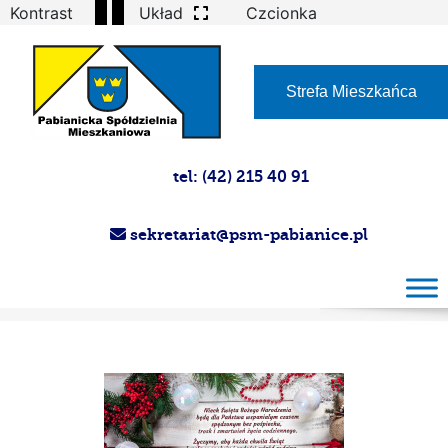
Kontrast
Układ
Czcionka
Strefa Mieszkańca
tel: (42) 215 40 91
sekretariat@psm-pabianice.pl
Images tagged "celebration"