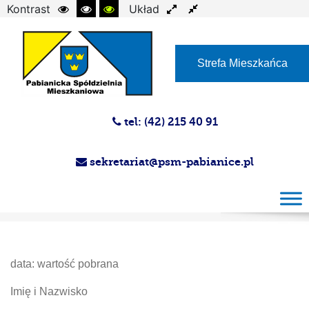
Kontrast
Układ
Czcionka
Strefa Mieszkańca
tel: (42) 215 40 91
sekretariat@psm-pabianice.pl
Testowa
data: wartość pobrana
Imię i Nazwisko