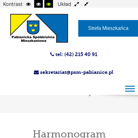
Kontrast
Układ
Czcionka
Strefa Mieszkańca
tel: (42) 215 40 91
sekretariat@psm-pabianice.pl
Harmonogram przeglądów instalacji
gazowej i przewodów kominowych
kwiecień 2023 r. Administracje nr 1-5
Harmonogram