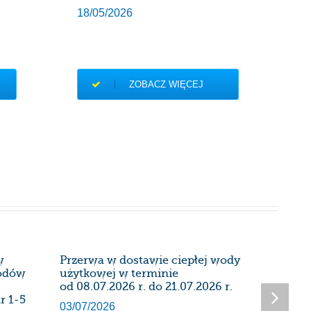
18/05/2026
ZOBACZ WIĘCEJ
w
Przerwa w dostawie ciepłej wody
Harmon
wodów
użytkowej w terminie
instalac
od 08.07.2026 r. do 21.07.2026 r.
kominow
r 1-5
Administ
03/07/2026