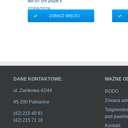
do 07.09.2026 r.
07/08/2026
ZOBACZ WIĘCEJ
DANE KONTAKTOWE:
WAŻNE O
ul. Zamkowa 42/44
RODO
Zmiana adr
95-200 Pabianice
Targowisko
(42) 215 40 91
pod pawilo
(42) 215 71 18
Kontakt