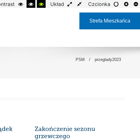
ntrast
Układ
Czcionka
Strefa Mieszkańca
PSM
/
przeglady2023
ądek
Zakończenie sezonu
grzewczego