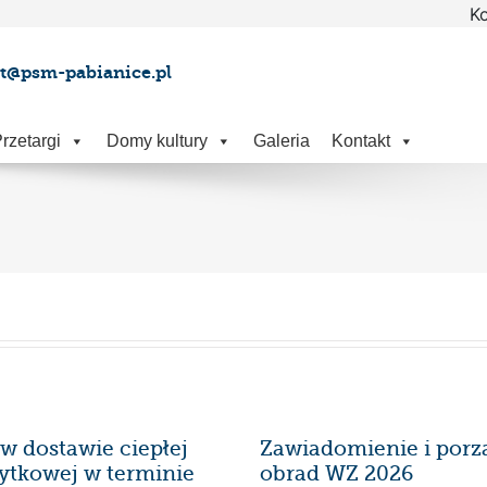
Ko
at@psm-pabianice.pl
rzetargi
Domy kultury
Galeria
Kontakt
w dostawie ciepłej
Zawiadomienie i porz
ytkowej w terminie
obrad WZ 2026