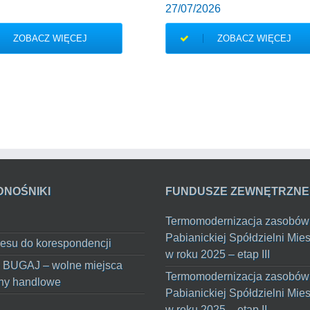
27/07/2026
ZOBACZ WIĘCEJ
ZOBACZ WIĘCEJ
DNOŚNIKI
FUNDUSZE ZEWNĘTRZNE
Termomodernizacja zasobów
Pabianickiej Spółdzielni Mie
esu do korespondencji
w roku 2025 – etap III
 BUGAJ – wolne miejsca
Termomodernizacja zasobów
ny handlowe
Pabianickiej Spółdzielni Mie
w roku 2025 – etap II