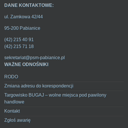
DANE KONTAKTOWE:
ul. Zamkowa 42/44
95-200 Pabianice
(42) 215 40 91
(42) 215 71 18
sekretariat@psm-pabianice.pl
WAŻNE ODNOŚNIKI
RODO
Zmiana adresu do korespondencji
Targowisko BUGAJ – wolne miejsca pod pawilony
handlowe
Kontakt
Zgłoś awarię